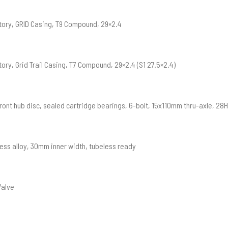
tory, GRID Casing, T9 Compound, 29×2.4
ory, Grid Trail Casing, T7 Compound, 29×2.4 (S1 27.5×2.4)
front hub disc, sealed cartridge bearings, 6-bolt, 15x110mm thru-axle, 28H
ess alloy, 30mm inner width, tubeless ready
Valve