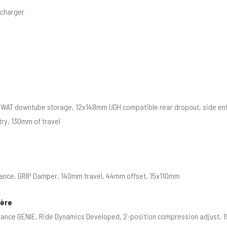
 charger
SWAT downtube storage, 12x148mm UDH compatible rear dropout, side ent
ry, 130mm of travel
ance, GRIP Damper, 140mm travel, 44mm offset, 15x110mm
ière
ance GENIE, Ride Dynamics Developed, 2-position compression adjust,