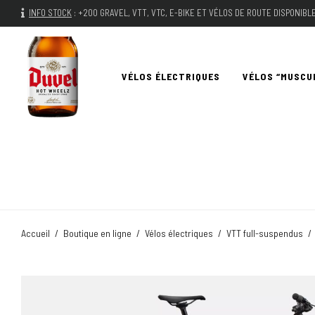
INFO STOCK
:
+200 GRAVEL, VTT, VTC, E-BIKE ET VÉLOS DE ROUTE DISPONIB
VÉLOS ÉLECTRIQUES
VÉLOS “MUSCU
Accueil
/
Boutique en ligne
/
Vélos électriques
/
VTT full-suspendus
/