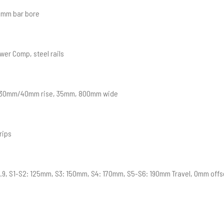
35mm bar bore
er Comp, steel rails
y, 30mm/40mm rise, 35mm, 800mm wide
rips
4.9, S1-S2: 125mm, S3: 150mm, S4: 170mm, S5-S6: 190mm Travel, 0mm offs