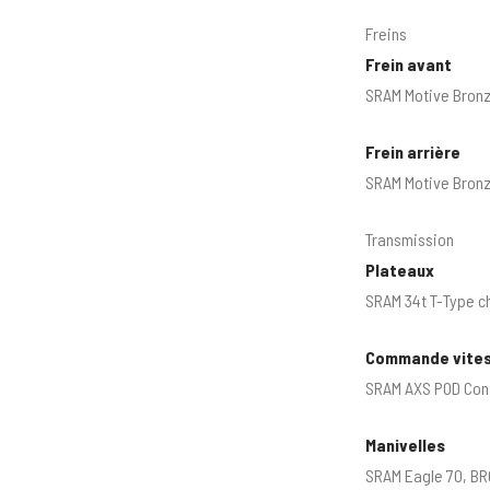
Freins
Frein avant
SRAM Motive Bronze
Frein arrière
SRAM Motive Bronze
Transmission
Plateaux
SRAM 34t T-Type ch
Commande vite
SRAM AXS POD Cont
Manivelles
SRAM Eagle 70, BR