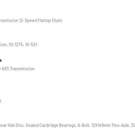
nsmission 12-Speed Flattop Chain
ion, XS 1275, 10-52t
e
 AXS Transmission
l
Rear Hub Disc, Sealed Cardridge Bearings, 6-Bolt, 12X148mm Thru-Axle, 32