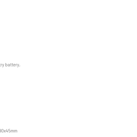
ry battery,
 190x45mm