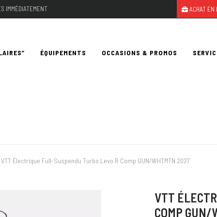
LES IMMÉDIATEMENT
ACHAT EN 
LAIRES”
ÉQUIPEMENTS
OCCASIONS & PROMOS
SERVIC
VTT Électrique Full-Suspendu Turbo Levo R Comp GUN/WHTMTN 2027
VTT ÉLECTR
COMP GUN/