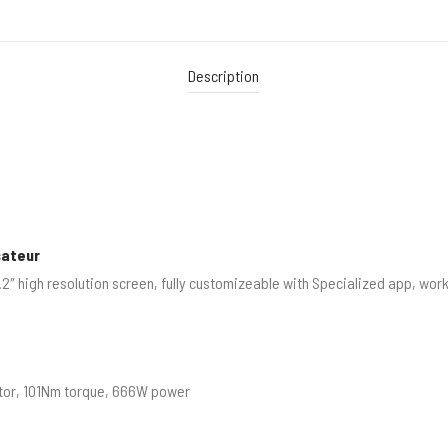
Description
sateur
2″ high resolution screen, fully customizeable with Specialized app, work
otor, 101Nm torque, 666W power