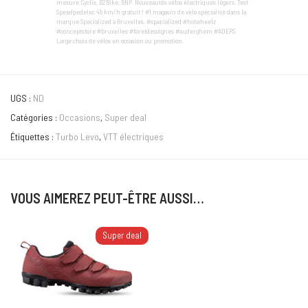
mesure Cyclis, B2Bike, BNP. Nouveautés vélos électriques légers. Test
Speedpedelec 45 km/h gratuit ! #1 magasin de vélo spécialisé dans la
marque Specialized à Bruxelles. #specialized #hotwheelz
#conceptstore #bruxelles #foretdesoignes #auderghem #ADEPS
Large choix de vélos en occasion ou promotion.
UGS :
ND
Catégories :
Occasions
,
Super deal
Étiquettes :
Turbo Levo
,
VTT électriques
VOUS AIMEREZ PEUT-ÊTRE AUSSI…
Super deal