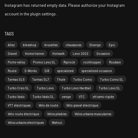
Instagram has returned empty data. Please authorize your Instagram
account in the
plugin settings
.
TAGS
Allez
bikeshop
bruxelles
chaussures
Diverge
Epic
Gravel
Home trainer
Hotwalk
Levo 2022
Occasion
Porte-vélos
Promo Levo SL
Riprock
rockhopper
Roubaix
Route
S-Works
Sl8
specialized
specialized occasion
Tarmac SL6
Tarmac SL7
Thule
Turbo Como
Turbo Como SL
Turbo Creo SL
Turbo Levo
Turbo Levo Hardtail
Turbo Levo SL
Turbo Vado
Turbo Vado SL
venge
VTC
vtt semi-rigide
VTT électriques
Vélo de route
Vélo gravel électrique
Vélo route électrique
Vélos pliables
Vélos urbains musculaires
Vélos urbains électriques
Wahoo