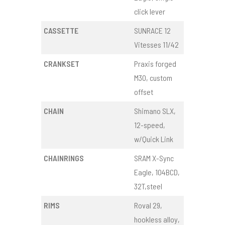
click lever
CASSETTE
SUNRACE 12
Vitesses 11/42
CRANKSET
Praxis forged
M30, custom
offset
CHAIN
Shimano SLX,
12-speed,
w/Quick Link
CHAINRINGS
SRAM X-Sync
Eagle, 104BCD,
32T,steel
RIMS
Roval 29,
hookless alloy,