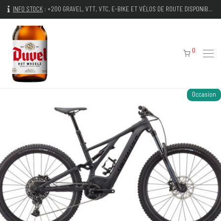
INFO STOCK
:
+200 GRAVEL, VTT, VTC, E-BIKE ET VÉLOS DE ROUTE DISPONIBLES IMMÉDIATEMENT
0
Occasion