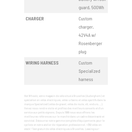
guard, 500Wh
CHARGER
Custom
charger,
42V4A w/
Rosenberger
plug
WIRING HARNESS
Custom
Specialized
harness
Hot Wheelz, votre magasin de vélo situé à Bruxelles (Auderghem) et
spécialisé en vélos électriques, vélos urbains et vélos sportifs dans la
marque Specialized (vélos de gravel, vélos de route, vtt, enduro, …).
Venez nous rendre visite et profitez des meilleurs conseils et d’un
service aux petits oignons. Depuis 1999 nous vous offrons les
meilleures références sur le marché dans un cadre décontracté et
convivial. Découvrez notre gamme complète d'équipements pour le
cycliste et notre atelier de réparation professionnel. +350 vélos en
stock ! Test gratuit de vélos électriques à Bruxelles. Leasing sur-