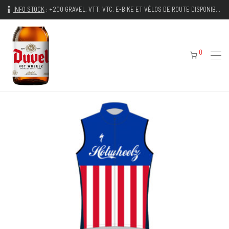
INFO STOCK
:
+200 GRAVEL, VTT, VTC, E-BIKE ET VÉLOS DE ROUTE DISPONIBLES IMMÉDIATEMENT
0