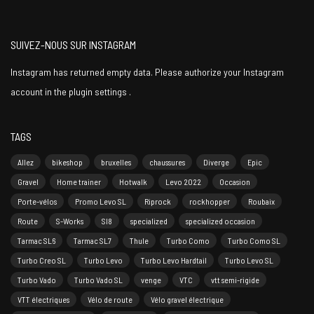
SUIVEZ-NOUS SUR INSTAGRAM
Instagram has returned empty data. Please authorize your Instagram
account in the
plugin settings
.
TAGS
Allez
bikeshop
bruxelles
chaussures
Diverge
Epic
Gravel
Home trainer
Hotwalk
Levo 2022
Occasion
Porte-vélos
Promo Levo SL
Riprock
rockhopper
Roubaix
Route
S-Works
Sl8
specialized
specialized occasion
Tarmac SL6
Tarmac SL7
Thule
Turbo Como
Turbo Como SL
Turbo Creo SL
Turbo Levo
Turbo Levo Hardtail
Turbo Levo SL
Turbo Vado
Turbo Vado SL
venge
VTC
vtt semi-rigide
VTT électriques
Vélo de route
Vélo gravel électrique