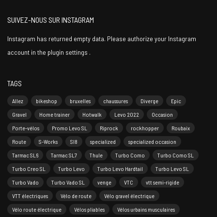
SUIVEZ-NOUS SUR INSTAGRAM
Instagram has returned empty data. Please authorize your Instagram
account in the
plugin settings
.
TAGS
Allez
bikeshop
bruxelles
chaussures
Diverge
Epic
Gravel
Home trainer
Hotwalk
Levo 2022
Occasion
Porte-vélos
Promo Levo SL
Riprock
rockhopper
Roubaix
Route
S-Works
Sl8
specialized
specialized occasion
Tarmac SL6
Tarmac SL7
Thule
Turbo Como
Turbo Como SL
Turbo Creo SL
Turbo Levo
Turbo Levo Hardtail
Turbo Levo SL
Turbo Vado
Turbo Vado SL
venge
VTC
vtt semi-rigide
VTT électriques
Vélo de route
Vélo gravel électrique
Vélo route électrique
Vélos pliables
Vélos urbains musculaires