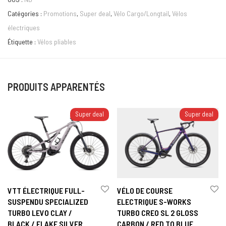
Catégories :
Promotions
,
Super deal
,
Vélo Cargo/Longtail
,
Vélos
électriques
Étiquette :
Vélos pliables
PRODUITS APPARENTÉS
Super deal
Super deal
VTT ÉLECTRIQUE FULL-
VÉLO DE COURSE
SUSPENDU SPECIALIZED
ELECTRIQUE S-WORKS
TURBO LEVO CLAY /
TURBO CREO SL 2 GLOSS
BLACK / FLAKE SILVER
CARBON / RED TO BLUE