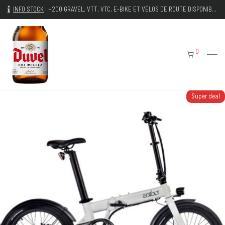
INFO STOCK
:
+200 GRAVEL, VTT, VTC, E-BIKE ET VÉLOS DE ROUTE DISPONIBLES IMMÉDIATEMENT
0
Super deal