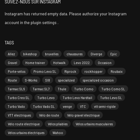
SUIVEZ-NOUS SUR INSTAGRAM
Instagram has returned empty data. Please authorize your Instagram
account in the
plugin settings
.
TAGS
Allez
bikeshop
bruxelles
chaussures
Diverge
Epic
Gravel
Home trainer
Hotwalk
Levo 2022
Occasion
Porte-vélos
Promo Levo SL
Riprock
rockhopper
Roubaix
Route
S-Works
Sl8
specialized
specialized occasion
Tarmac SL6
Tarmac SL7
Thule
Turbo Como
Turbo Como SL
Turbo Creo SL
Turbo Levo
Turbo Levo Hardtail
Turbo Levo SL
Turbo Vado
Turbo Vado SL
venge
VTC
vtt semi-rigide
VTT électriques
Vélo de route
Vélo gravel électrique
Vélo route électrique
Vélos pliables
Vélos urbains musculaires
Vélos urbains électriques
Wahoo