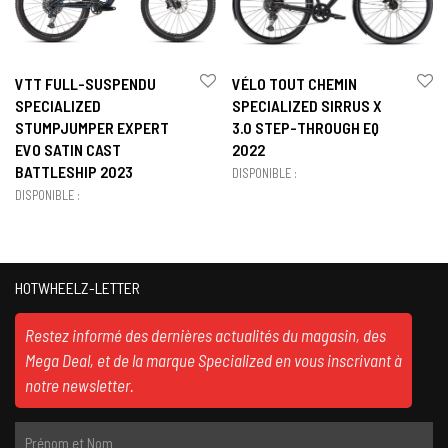
VTT FULL-SUSPENDU
VÉLO TOUT CHEMIN
SPECIALIZED
SPECIALIZED SIRRUS X
STUMPJUMPER EXPERT
3.0 STEP-THROUGH EQ
EVO SATIN CAST
2022
BATTLESHIP 2023
DISPONIBLE :
DISPONIBLE :
HOTWHEELZ-LETTER
Restez informé des dernières actualités du magasin, des
Mega Deal, et de la marque Specialized en vous inscrivant à
notre newsletter.