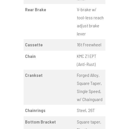
Rear Brake
V-brake w/
tool-less reach
adjust brake
lever
Cassette
16t Freewheel
Chain
KMC Z1 EPT
(Anti-Rust)
Crankset
Forged Alloy,
Square Taper,
Single Speed,
w/ Chainguard
Chainrings
Steel, 26T
Bottom Bracket
Square taper,