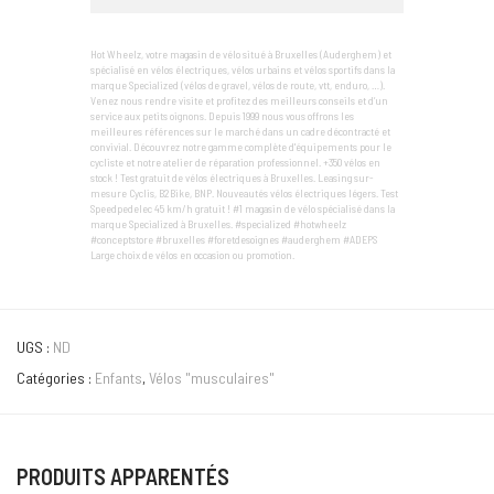
Hot Wheelz, votre magasin de vélo situé à Bruxelles (Auderghem) et
spécialisé en vélos électriques, vélos urbains et vélos sportifs dans la
marque Specialized (vélos de gravel, vélos de route, vtt, enduro, …).
Venez nous rendre visite et profitez des meilleurs conseils et d’un
service aux petits oignons. Depuis 1999 nous vous offrons les
meilleures références sur le marché dans un cadre décontracté et
convivial. Découvrez notre gamme complète d'équipements pour le
cycliste et notre atelier de réparation professionnel. +350 vélos en
stock ! Test gratuit de vélos électriques à Bruxelles. Leasing sur-
mesure Cyclis, B2Bike, BNP. Nouveautés vélos électriques légers. Test
Speedpedelec 45 km/h gratuit ! #1 magasin de vélo spécialisé dans la
marque Specialized à Bruxelles. #specialized #hotwheelz
#conceptstore #bruxelles #foretdesoignes #auderghem #ADEPS
Large choix de vélos en occasion ou promotion.
UGS :
ND
Catégories :
Enfants
,
Vélos "musculaires"
PRODUITS APPARENTÉS