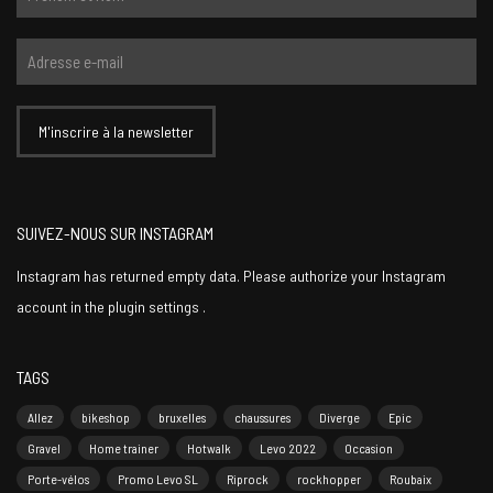
SUIVEZ-NOUS SUR INSTAGRAM
Instagram has returned empty data. Please authorize your Instagram
account in the
plugin settings
.
TAGS
Allez
bikeshop
bruxelles
chaussures
Diverge
Epic
Gravel
Home trainer
Hotwalk
Levo 2022
Occasion
Porte-vélos
Promo Levo SL
Riprock
rockhopper
Roubaix