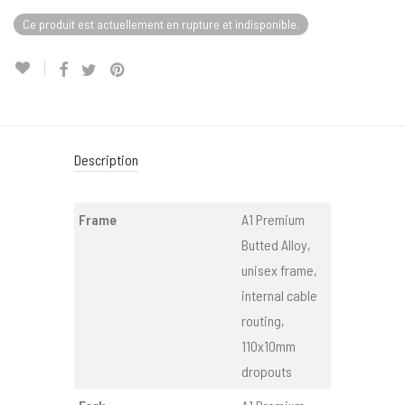
Ce produit est actuellement en rupture et indisponible.
Description
Frame
A1 Premium
Butted Alloy,
unisex frame,
internal cable
routing,
110x10mm
dropouts