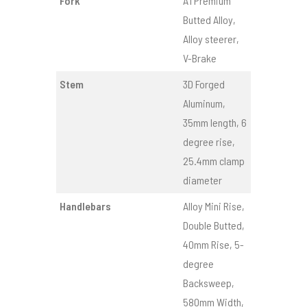
Fork
A1 Premium
Butted Alloy,
Alloy steerer,
V-Brake
Stem
3D Forged
Aluminum,
35mm length, 6
degree rise,
25.4mm clamp
diameter
Handlebars
Alloy Mini Rise,
Double Butted,
40mm Rise, 5-
degree
Backsweep,
580mm Width,