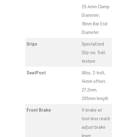
25.4mm Clamp
Diameter,
19mm Bar End
Diameter
Grips
Specialized
Slip-on, Trail
texture
SeatPost
Alloy, 2-bolt,
14mm offset,
27.2mm,
265mm length
Front Brake
V-brake w/
tool-less reach
adjust brake
lever