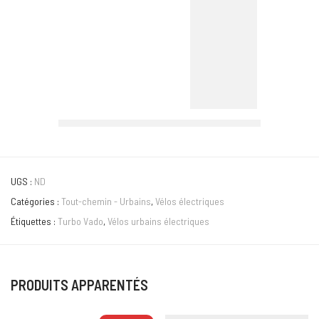
UGS :
ND
Catégories :
Tout-chemin - Urbains
,
Vélos électriques
Étiquettes :
Turbo Vado
,
Vélos urbains électriques
PRODUITS APPARENTÉS