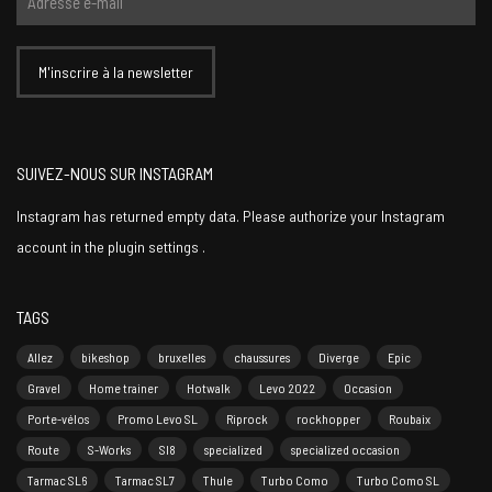
SUIVEZ-NOUS SUR INSTAGRAM
Instagram has returned empty data. Please authorize your Instagram
account in the
plugin settings
.
TAGS
Allez
bikeshop
bruxelles
chaussures
Diverge
Epic
Gravel
Home trainer
Hotwalk
Levo 2022
Occasion
Porte-vélos
Promo Levo SL
Riprock
rockhopper
Roubaix
Route
S-Works
Sl8
specialized
specialized occasion
Tarmac SL6
Tarmac SL7
Thule
Turbo Como
Turbo Como SL