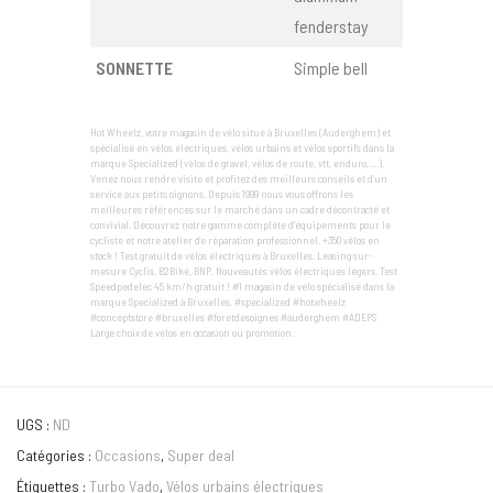
fenderstay
SONNETTE
Simple bell
Hot Wheelz, votre magasin de vélo situé à Bruxelles (Auderghem) et
spécialisé en vélos électriques, vélos urbains et vélos sportifs dans la
marque Specialized (vélos de gravel, vélos de route, vtt, enduro, …).
Venez nous rendre visite et profitez des meilleurs conseils et d’un
service aux petits oignons. Depuis 1999 nous vous offrons les
meilleures références sur le marché dans un cadre décontracté et
convivial. Découvrez notre gamme complète d'équipements pour le
cycliste et notre atelier de réparation professionnel. +350 vélos en
stock ! Test gratuit de vélos électriques à Bruxelles. Leasing sur-
mesure Cyclis, B2Bike, BNP. Nouveautés vélos électriques légers. Test
Speedpedelec 45 km/h gratuit ! #1 magasin de vélo spécialisé dans la
marque Specialized à Bruxelles. #specialized #hotwheelz
#conceptstore #bruxelles #foretdesoignes #auderghem #ADEPS
Large choix de vélos en occasion ou promotion.
UGS :
ND
Catégories :
Occasions
,
Super deal
Étiquettes :
Turbo Vado
,
Vélos urbains électriques