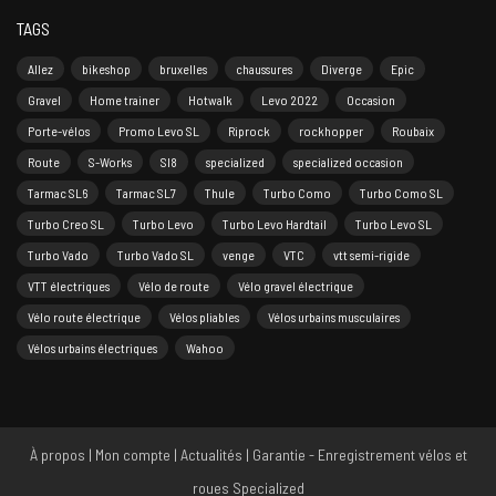
TAGS
Allez
bikeshop
bruxelles
chaussures
Diverge
Epic
Gravel
Home trainer
Hotwalk
Levo 2022
Occasion
Porte-vélos
Promo Levo SL
Riprock
rockhopper
Roubaix
Route
S-Works
Sl8
specialized
specialized occasion
Tarmac SL6
Tarmac SL7
Thule
Turbo Como
Turbo Como SL
Turbo Creo SL
Turbo Levo
Turbo Levo Hardtail
Turbo Levo SL
Turbo Vado
Turbo Vado SL
venge
VTC
vtt semi-rigide
VTT électriques
Vélo de route
Vélo gravel électrique
Vélo route électrique
Vélos pliables
Vélos urbains musculaires
Vélos urbains électriques
Wahoo
À propos
|
Mon compte
|
Actualités
|
Garantie - Enregistrement vélos et
roues Specialized