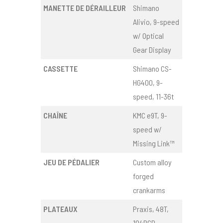
MANETTE DE DÉRAILLEUR
Shimano
Alivio, 9-speed
w/ Optical
Gear Display
CASSETTE
Shimano CS-
HG400, 9-
speed, 11-36t
CHAÎNE
KMC e9T, 9-
speed w/
Missing Link™
JEU DE PÉDALIER
Custom alloy
forged
crankarms
PLATEAUX
Praxis, 48T,
104BCD