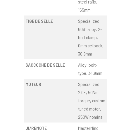
steel rails,
155mm
TIGE DE SELLE
Specialized,
6061 alloy, 2-
bolt clamp,
0mm setback,
30.9mm
SACCOCHE DE SELLE
Alloy, bolt-
type, 34.9mm
MOTEUR
Specialized
2.0E, 50Nm
torque, custom
tuned motor,
250W nominal
UI/REMOTE
MasterMind