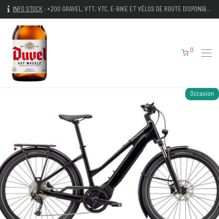
INFO STOCK
:
+200 GRAVEL, VTT, VTC, E-BIKE ET VÉLOS DE ROUTE DISPONIBLES IMMÉDIATEMENT
0
Occasion