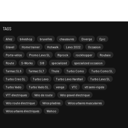
TAGS
Allez
bikeshop
bruxelles
chaussures
Diverge
Epic
Gravel
Home trainer
Hotwalk
Levo 2022
Occasion
Porte-vélos
Promo Levo SL
Riprock
rockhopper
Roubaix
Route
S-Works
Sl8
specialized
specialized occasion
Tarmac SL6
Tarmac SL7
Thule
Turbo Como
Turbo Como SL
Turbo Creo SL
Turbo Levo
Turbo Levo Hardtail
Turbo Levo SL
Turbo Vado
Turbo Vado SL
venge
VTC
vtt semi-rigide
VTT électriques
Vélo de route
Vélo gravel électrique
Vélo route électrique
Vélos pliables
Vélos urbains musculaires
Vélos urbains électriques
Wahoo