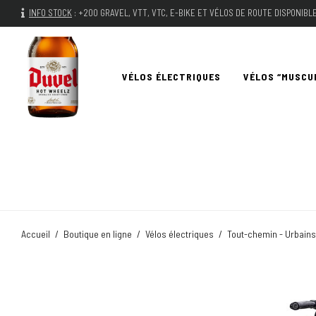
INFO STOCK
:
+200 GRAVEL, VTT, VTC, E-BIKE ET VÉLOS DE ROUTE DISPONIB
VÉLOS ÉLECTRIQUES
VÉLOS “MUSCU
Accueil
/
Boutique en ligne
/
Vélos électriques
/
Tout-chemin - Urbains