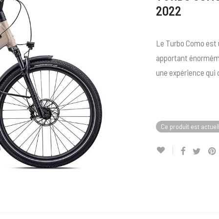
2022
Le Turbo Como est u
apportant énormémen
une expérience qui q
Ce produit est actuel