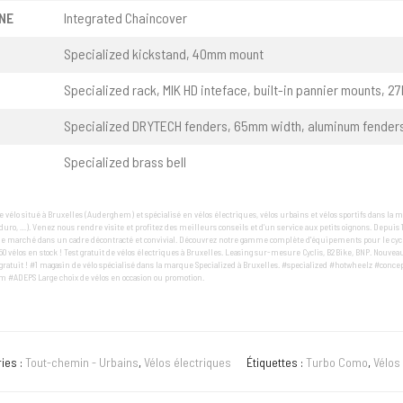
NE
Integrated Chaincover
Specialized kickstand, 40mm mount
Specialized rack, MIK HD inteface, built-in pannier mounts, 2
Specialized DRYTECH fenders, 65mm width, aluminum fender
Specialized brass bell
 vélo situé à Bruxelles (Auderghem) et spécialisé en vélos électriques, vélos urbains et vélos sportifs dans la m
enduro, …). Venez nous rendre visite et profitez des meilleurs conseils et d’un service aux petits oignons. Depuis 
e marché dans un cadre décontracté et convivial. Découvrez notre gamme complète d'équipements pour le cyclis
50 vélos en stock ! Test gratuit de vélos électriques à Bruxelles. Leasing sur-mesure Cyclis, B2Bike, BNP. Nouveau
ratuit ! #1 magasin de vélo spécialisé dans la marque Specialized à Bruxelles. #specialized #hotwheelz #conce
 #ADEPS Large choix de vélos en occasion ou promotion.
ies :
Tout-chemin - Urbains
,
Vélos électriques
Étiquettes :
Turbo Como
,
Vélos