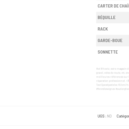
CARTER DE CHAÎ
BÉQUILLE
RACK
GARDE-BOUE
SONNETTE
Hot Wheelz, votre magasin de
gravel, vélos de route, vtt, 
meilleures références sur l
réparation professionnel. +3
Test Speedpedelec 45 km/h g
#foretdesoignes #auderghem
UGS :
ND
Catégor