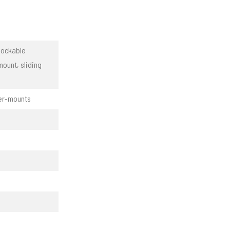
lockable
mount, sliding
der-mounts