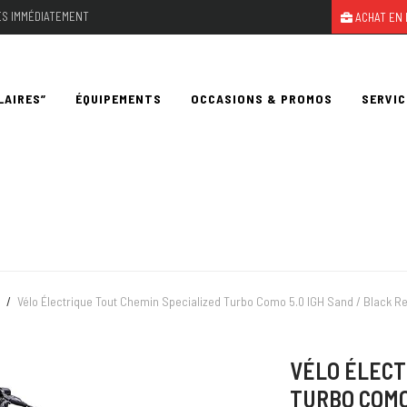
LES IMMÉDIATEMENT
ACHAT EN 
LAIRES”
ÉQUIPEMENTS
OCCASIONS & PROMOS
SERVIC
/
Vélo Électrique Tout Chemin Specialized Turbo Como 5.0 IGH Sand / Black Re
VÉLO ÉLECT
TURBO COMO