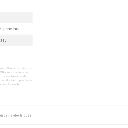
7kg max load
stay
arque Specialized (vélos de
1999 nous vous offrons les
te et notre atelier de
tés vélos électriques légers.
ptstore #bruxelles
 urbains électriques