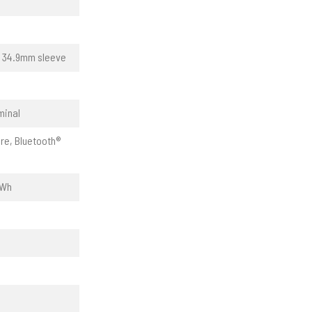
, 34.9mm sleeve
minal
re, Bluetooth®
0Wh