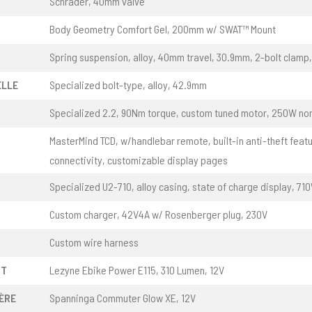
Schrader, 40mm valve
Body Geometry Comfort Gel, 200mm w/ SWAT™ Mount
Spring suspension, alloy, 40mm travel, 30.9mm, 2-bolt clamp
ELLE
Specialized bolt-type, alloy, 42.9mm
Specialized 2.2, 90Nm torque, custom tuned motor, 250W no
MasterMind TCD, w/handlebar remote, built-in anti-theft featu
connectivity, customizable display pages
Specialized U2-710, alloy casing, state of charge display, 71
Custom charger, 42V4A w/ Rosenberger plug, 230V
Custom wire harness
NT
Lezyne Ebike Power E115, 310 Lumen, 12V
ÈRE
Spanninga Commuter Glow XE, 12V