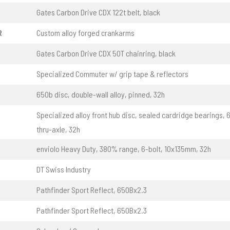
Gates Carbon Drive CDX 122t belt, black
R
Custom alloy forged crankarms
Gates Carbon Drive CDX 50T chainring, black
Specialized Commuter w/ grip tape & reflectors
650b disc, double-wall alloy, pinned, 32h
Specialized alloy front hub disc, sealed cardridge bearings, 
thru-axle, 32h
enviolo Heavy Duty, 380% range, 6-bolt, 10x135mm, 32h
DT Swiss Industry
Pathfinder Sport Reflect, 650Bx2.3
Pathfinder Sport Reflect, 650Bx2.3