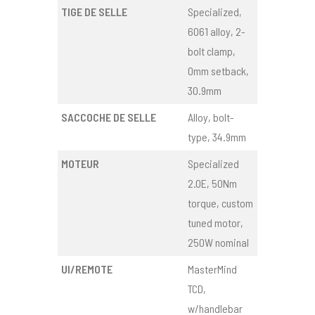
TIGE DE SELLE
Specialized,
6061 alloy, 2-
bolt clamp,
0mm setback,
30.9mm
SACCOCHE DE SELLE
Alloy, bolt-
type, 34.9mm
MOTEUR
Specialized
2.0E, 50Nm
torque, custom
tuned motor,
250W nominal
UI/REMOTE
MasterMind
TCD,
w/handlebar