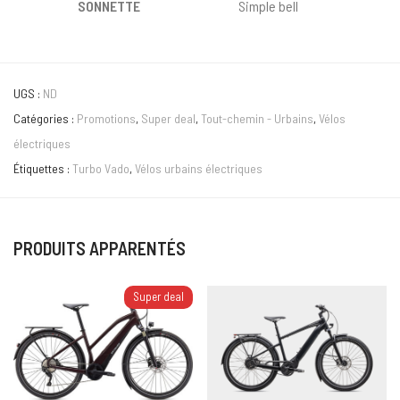
SONNETTE
Simple bell
UGS :
ND
Catégories :
Promotions
,
Super deal
,
Tout-chemin - Urbains
,
Vélos
électriques
Étiquettes :
Turbo Vado
,
Vélos urbains électriques
PRODUITS APPARENTÉS
Super deal