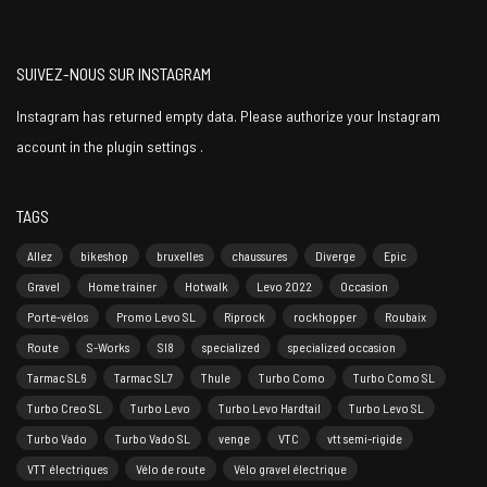
SUIVEZ-NOUS SUR INSTAGRAM
Instagram has returned empty data. Please authorize your Instagram
account in the
plugin settings
.
TAGS
Allez
bikeshop
bruxelles
chaussures
Diverge
Epic
Gravel
Home trainer
Hotwalk
Levo 2022
Occasion
Porte-vélos
Promo Levo SL
Riprock
rockhopper
Roubaix
Route
S-Works
Sl8
specialized
specialized occasion
Tarmac SL6
Tarmac SL7
Thule
Turbo Como
Turbo Como SL
Turbo Creo SL
Turbo Levo
Turbo Levo Hardtail
Turbo Levo SL
Turbo Vado
Turbo Vado SL
venge
VTC
vtt semi-rigide
VTT électriques
Vélo de route
Vélo gravel électrique