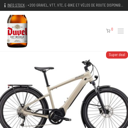
INFO STOCK
:
+200 GRAVEL, VTT, VTC, E-BIKE ET VÉLOS DE ROUTE DISPONIBLES IMMÉDIATEMENT
0
Super deal