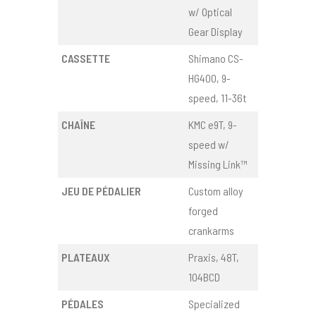
w/ Optical
Gear Display
CASSETTE
Shimano CS-
HG400, 9-
speed, 11-36t
CHAÎNE
KMC e9T, 9-
speed w/
Missing Link™
JEU DE PÉDALIER
Custom alloy
forged
crankarms
PLATEAUX
Praxis, 48T,
104BCD
PÉDALES
Specialized