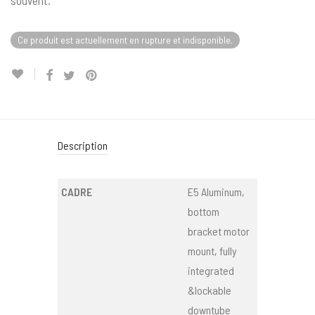
souvent.
Ce produit est actuellement en rupture et indisponible.
Description
CADRE
E5 Aluminum,
bottom
bracket motor
mount, fully
integrated
&lockable
downtube