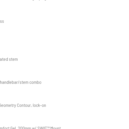
ess
rated stem
 handlebar/stem combo
Geometry Contour, lock-on
mfort Gel, 200mm w/ SWAT™ Mount