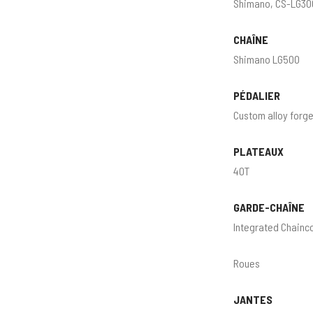
Shimano, CS-LG300
CHAÎNE
Shimano LG500
PÉDALIER
Custom alloy forg
PLATEAUX
40T
GARDE-CHAÎNE
Integrated Chainc
Roues
JANTES