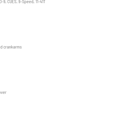
-9, CUES, 9-Speed, 11-41T
ed crankarms
over