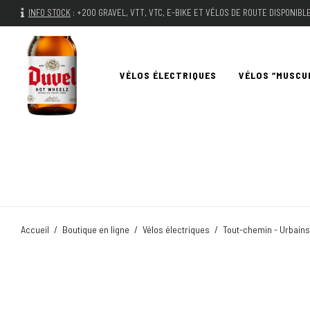
INFO STOCK
:
+200 GRAVEL, VTT, VTC, E-BIKE ET VÉLOS DE ROUTE DISPONIB
VÉLOS ÉLECTRIQUES
VÉLOS “MUSCU
Accueil
/
Boutique en ligne
/
Vélos électriques
/
Tout-chemin - Urbains