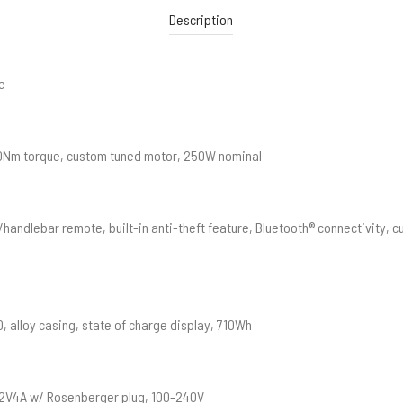
Description
e
70Nm torque, custom tuned motor, 250W nominal
handlebar remote, built-in anti-theft feature, Bluetooth® connectivity, 
, alloy casing, state of charge display, 710Wh
2V4A w/ Rosenberger plug, 100-240V