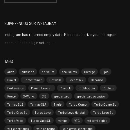
SUIVEZ-NOUS SUR INSTAGRAM
Instagram has returned empty data. Please authorize your Instagram
account in the
plugin settings
.
TAGS
Allez
bikeshop
bruxelles
chaussures
Diverge
Epic
Gravel
Home trainer
Hotwalk
Levo 2022
Occasion
Porte-vélos
Promo Levo SL
Riprock
rockhopper
Roubaix
Route
S-Works
Sl8
specialized
specialized occasion
Tarmac SL6
Tarmac SL7
Thule
Turbo Como
Turbo Como SL
Turbo Creo SL
Turbo Levo
Turbo Levo Hardtail
Turbo Levo SL
Turbo Vado
Turbo Vado SL
venge
VTC
vtt semi-rigide
VTT électriques
Vélo de route
Vélo gravel électrique