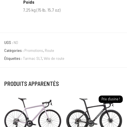
Poids
7.25 kg (15 lb, 15.7 oz)
UGS :
ND
Catégories :
Promotions
,
Route
Étiquettes :
Tarmac SL7
,
Vélo de route
PRODUITS APPARENTÉS
Prix d'usine !