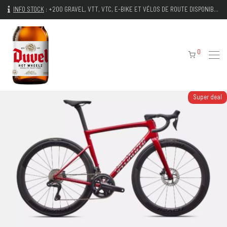
INFO STOCK
:
+200 GRAVEL, VTT, VTC, E-BIKE ET VÉLOS DE ROUTE DISPONIBLES IMMÉDIATEMENT
0
Super deal