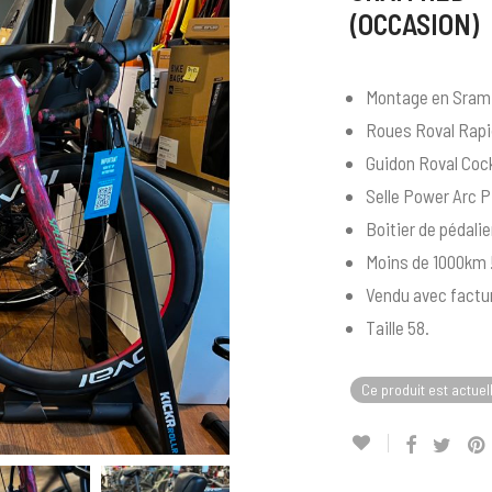
(OCCASION)
Montage en Sram 
Roues Roval Rapid
Guidon Roval Coc
Selle Power Arc 
Boitier de pédali
Moins de 1000km 
Vendu avec factur
Taille 58.
Ce produit est actuel