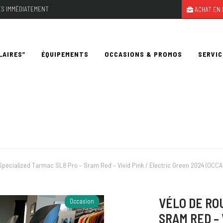
LES IMMÉDIATEMENT
ACHAT EN 
LAIRES”
ÉQUIPEMENTS
OCCASIONS & PROMOS
SERVIC
Specialized Tarmac SL8 Pro – Sram Red – Vivid Pink / Electric Green 2024 (OCC
VÉLO DE RO
Occasion
SRAM RED – 