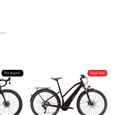
route
Prix d'usine !
Super deal