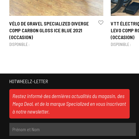
VÉLO DE GRAVEL SPECIALIZED DIVERGE
VTT ÉLECTRI
COMP CARBON GLOSS ICE BLUE 2021
LEVO COMP R
(OCCASION)
(OCCASION)
DISPONIBLE :
DISPONIBLE :
HOTWHEELZ-LETTER
Restez informé des dernières actualités du magasin, des
Mega Deal, et de la marque Specialized en vous inscrivant
à notre newsletter.