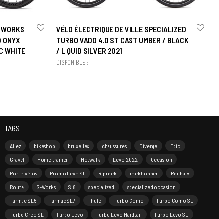
S-WORKS
VÉLO ÉLECTRIQUE DE VILLE SPECIALIZED
D ONYX
TURBO VADO 4.0 ST CAST UMBER / BLACK
C WHITE
/ LIQUID SILVER 2021
DISPONIBLE :
TAGS
Allez
bikeshop
bruxelles
chaussures
Diverge
Epic
Gravel
Home trainer
Hotwalk
Levo 2022
Occasion
Porte-vélos
Promo Levo SL
Riprock
rockhopper
Roubaix
Route
S-Works
Sl8
specialized
specialized occasion
Tarmac SL6
Tarmac SL7
Thule
Turbo Como
Turbo Como SL
Turbo Creo SL
Turbo Levo
Turbo Levo Hardtail
Turbo Levo SL