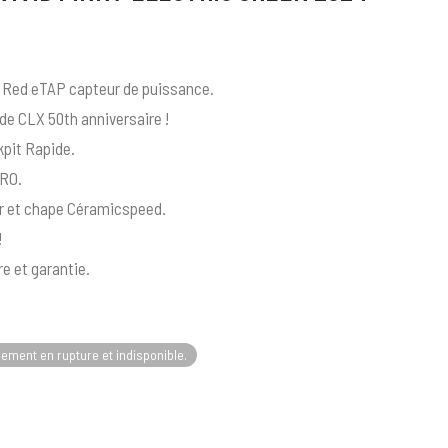
Red eTAP capteur de puissance.
e CLX 50th anniversaire !
kpit Rapide.
PRO.
er et chape Céramicspeed.
!
e et garantie.
lement en rupture et indisponible.