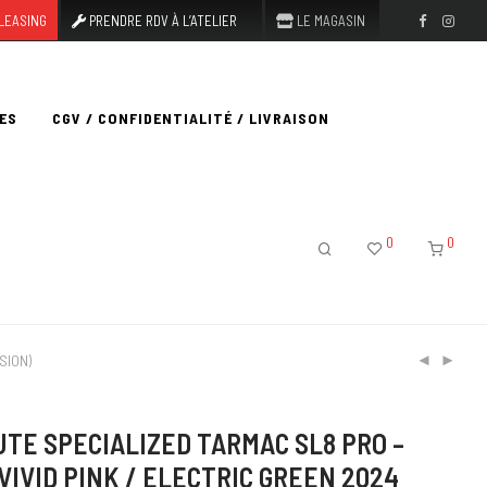
LEASING
PRENDRE RDV À L’ATELIER
LE MAGASIN
ES
CGV / CONFIDENTIALITÉ / LIVRAISON
0
0
ASION)
UTE SPECIALIZED TARMAC SL8 PRO –
VIVID PINK / ELECTRIC GREEN 2024