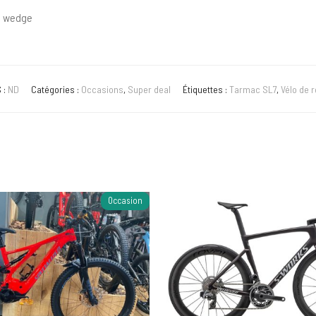
d wedge
 :
ND
Catégories :
Occasions
,
Super deal
Étiquettes :
Tarmac SL7
,
Vélo de 
Occasion