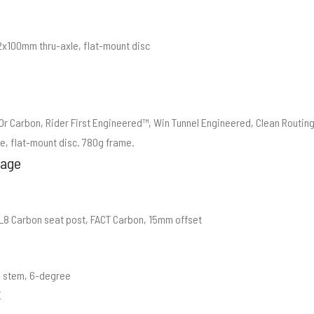
2x100mm thru-axle, flat-mount disc
r Carbon, Rider First Engineered™, Win Tunnel Engineered, Clean Routin
e, flat-mount disc. 780g frame.
tage
8 Carbon seat post, FACT Carbon, 15mm offset
 stem, 6-degree
E