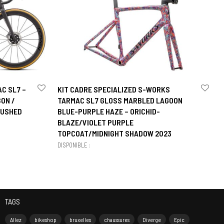
C SL7 –
KIT CADRE SPECIALIZED S-WORKS
ON /
TARMAC SL7 GLOSS MARBLED LAGOON
RUSHED
BLUE-PURPLE HAZE – ORICHID-
BLAZE/VIOLET PURPLE
TOPCOAT/MIDNIGHT SHADOW 2023
DISPONIBLE :
TAGS
Allez
bikeshop
bruxelles
chaussures
Diverge
Epic