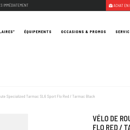
LES IMMÉDIATEMENT
ACHAT EN 
LAIRES”
ÉQUIPEMENTS
OCCASIONS & PROMOS
SERVIC
oute Specialized Tarmac SL6 Sport Flo Red / Tarmac Black
VÉLO DE RO
FLO RED / 