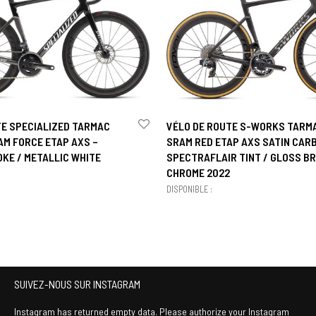
TE SPECIALIZED TARMAC
VÉLO DE ROUTE S-WORKS TARMA
AM FORCE ETAP AXS –
SRAM RED ETAP AXS SATIN CARB
KE / METALLIC WHITE
SPECTRAFLAIR TINT / GLOSS B
CHROME 2022
DISPONIBLE :
SUIVEZ-NOUS SUR INSTAGRAM
Instagram has returned empty data. Please authorize your Instagram