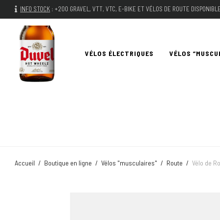
INFO STOCK
:
+200 GRAVEL, VTT, VTC, E-BIKE ET VÉLOS DE ROUTE DISPONIB
VÉLOS ÉLECTRIQUES
VÉLOS “MUSCU
Accueil
/
Boutique en ligne
/
Vélos "musculaires"
/
Route
/
Vélo de R