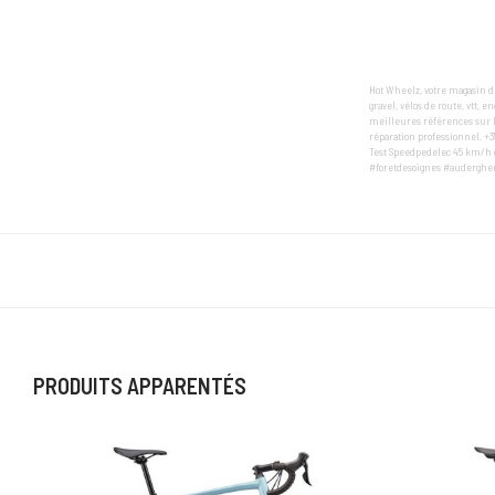
Hot Wheelz, votre magasin de
gravel, vélos de route, vtt, 
meilleures références sur l
réparation professionnel. +3
Test Speedpedelec 45 km/h g
#foretdesoignes #auderghem
PRODUITS APPARENTÉS