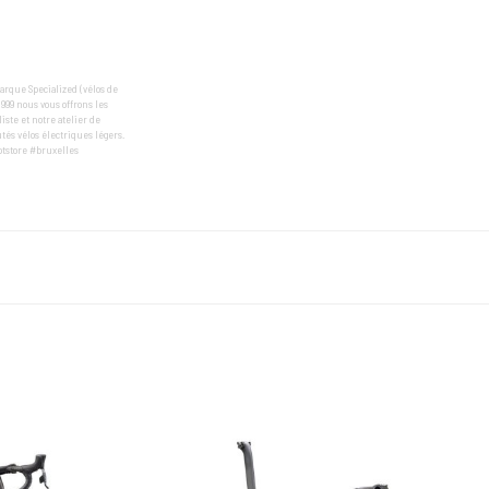
arque Specialized (vélos de
1999 nous vous offrons les
te et notre atelier de
tés vélos électriques légers.
ptstore #bruxelles