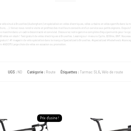
 vélo situé à Bruxelles (Auderghem) et spécialisé en vélos électriques, vélos urbains et vélos sportifs dans la m
enduro, …). Venez nous rendre visite et profitez des meilleurs conseils et d’un service aux petits oignons. Depuis 
e marché dans un cadre décontracté et convivial. Découvrez notre gamme complète d'équipements pour le cyclis
50 vélos en stock ! Test gratuit de vélos électriques à Bruxelles. Leasing sur-mesure Cyclis, B2Bike, BNP. Nouveau
ratuit ! #1 magasin de vélo spécialisé dans la marque Specialized à Bruxelles. #specialized #hotwheelz #conce
 #ADEPS Large choix de vélos en occasion ou promotion.
UGS :
ND
Catégorie :
Route
Étiquettes :
Tarmac SL6
,
Vélo de route
Prix d'usine !