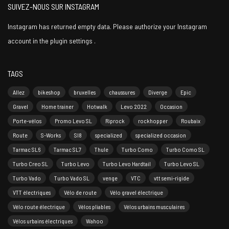
SUIVEZ-NOUS SUR INSTAGRAM
Instagram has returned empty data. Please authorize your Instagram
account in the
plugin settings
.
TAGS
Allez
bikeshop
bruxelles
chaussures
Diverge
Epic
Gravel
Home trainer
Hotwalk
Levo 2022
Occasion
Porte-vélos
Promo Levo SL
Riprock
rockhopper
Roubaix
Route
S-Works
Sl8
specialized
specialized occasion
Tarmac SL6
Tarmac SL7
Thule
Turbo Como
Turbo Como SL
Turbo Creo SL
Turbo Levo
Turbo Levo Hardtail
Turbo Levo SL
Turbo Vado
Turbo Vado SL
venge
VTC
vtt semi-rigide
VTT électriques
Vélo de route
Vélo gravel électrique
Vélo route électrique
Vélos pliables
Vélos urbains musculaires
Vélos urbains électriques
Wahoo