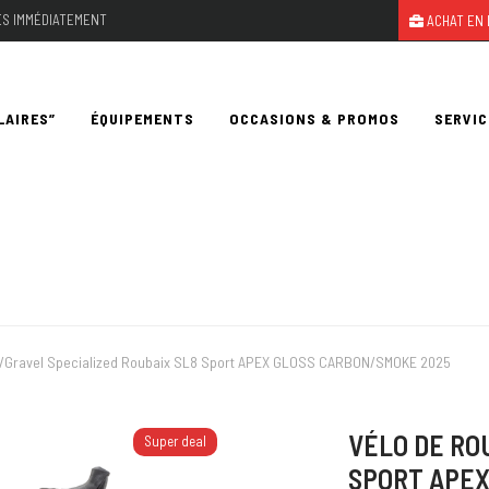
LES IMMÉDIATEMENT
ACHAT EN 
LAIRES”
ÉQUIPEMENTS
OCCASIONS & PROMOS
SERVIC
e/Gravel Specialized Roubaix SL8 Sport APEX GLOSS CARBON/SMOKE 2025
VÉLO DE RO
Super deal
SPORT APEX