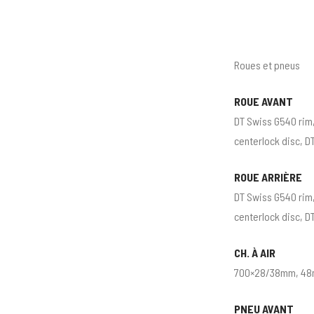
Roues et pneus
ROUE AVANT
DT Swiss G540 rim,
centerlock disc, D
ROUE ARRIÈRE
DT Swiss G540 rim,
centerlock disc, D
CH. À AIR
700×28/38mm, 48m
PNEU AVANT