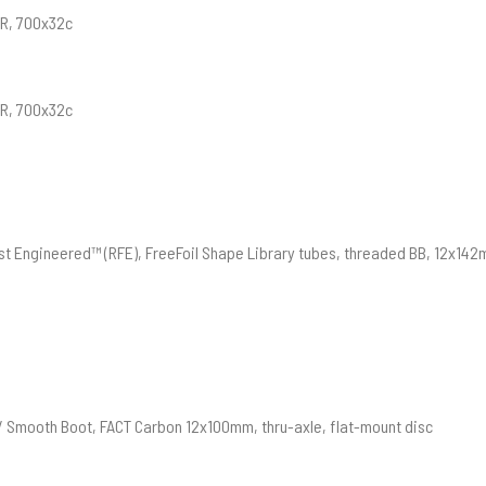
R, 700x32c
R, 700x32c
rst Engineered™ (RFE), FreeFoil Shape Library tubes, threaded BB, 12x142m
/ Smooth Boot, FACT Carbon 12x100mm, thru-axle, flat-mount disc