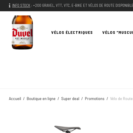
INFO STOCK
:
+200 GRAVEL, VTT, VTC, E-BIKE ET VÉLOS DE ROUTE DISPONIB
VÉLOS ÉLECTRIQUES
VÉLOS “MUSCU
Accueil
/
Boutique en ligne
/
Super deal
/
Promotions
/
Vélo de Rout