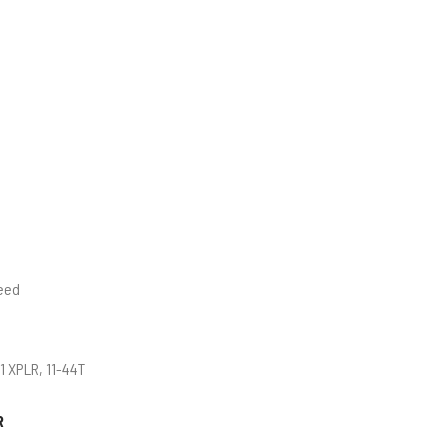
eed
1 XPLR, 11-44T
R