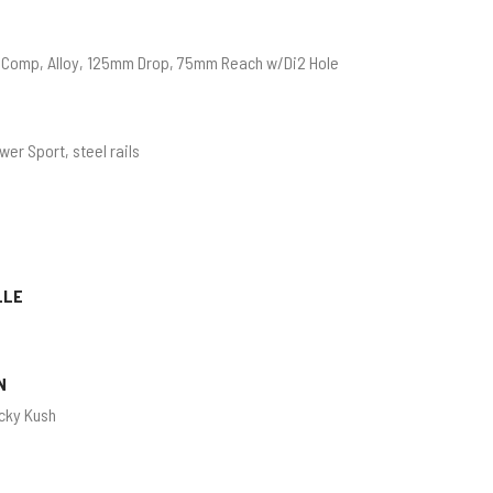
 Comp, Alloy, 125mm Drop, 75mm Reach w/Di2 Hole
r Sport, steel rails
LLE
p
N
cky Kush