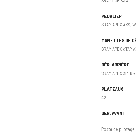
SRAM DUB BSA
PÉDALIER
SRAM APEX AXS, W
MANETTES DE D
SRAM APEX eTAP AX
DÉR. ARRIÈRE
SRAM APEX XPLR e
PLATEAUX
42T
DÉR. AVANT
Poste de pilotage