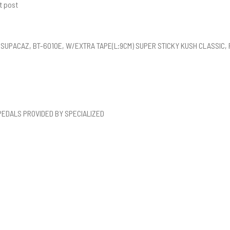
t post
SUPACAZ, BT-601OE, W/EXTRA TAPE(L:9CM) SUPER STICKY KUSH CLASSIC, P
 PEDALS PROVIDED BY SPECIALIZED