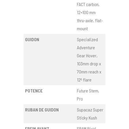
FACT carbon,
12×100 mm
thru-axle, flat-
mount
GUIDON
Specialized
Adventure
Gear Hover,
103mm drop x
70mm reach x
12º flare
POTENCE
Future Stem,
Pro
RUBAN DE GUIDON
Supacaz Super
Sticky Kush
FREIN AVANT
SRAM Rival