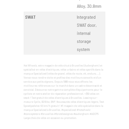
Alloy, 30.8mm
SWAT
Integrated
SWAT door,
internal
storage
system
Hot Wheelz, votre magasin de vélo situé à Bruxelles (Auderghem) et
spécialisé en vélos électriques, vélos urbains et vélos sportifs dans la
marque Specialized (vélos de gravel, vélos de route, vtt, enduro, …).
Venez nous rendre visite et profitez des meilleurs conseils et d’un
service aux petits oignons. Depuis 1999 nous vous offrons les
meilleures références sur le marché dans un cadre décontracté et
convivial. Découvrez notre gamme complète d'équipements pour le
cycliste et notre atelier de réparation professionnel. +350 vélos en
stock ! Test gratuit de vélos électriques à Bruxelles. Leasing sur-
mesure Cyclis, B2Bike, BNP. Nouveautés vélos électriques légers. Test
Speedpedelec 45 km/h gratuit ! #1 magasin de vélo spécialisé dans la
marque Specialized à Bruxelles. #specialized #hotwheelz
#conceptstore #bruxelles #foretdesoignes #auderghem #ADEPS
Large choix de vélos en occasion ou promotion.