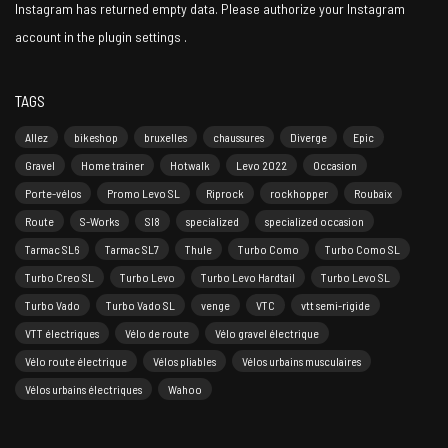
Instagram has returned empty data. Please authorize your Instagram
account in the
plugin settings
.
TAGS
Allez
bikeshop
bruxelles
chaussures
Diverge
Epic
Gravel
Home trainer
Hotwalk
Levo 2022
Occasion
Porte-vélos
Promo Levo SL
Riprock
rockhopper
Roubaix
Route
S-Works
Sl8
specialized
specialized occasion
Tarmac SL6
Tarmac SL7
Thule
Turbo Como
Turbo Como SL
Turbo Creo SL
Turbo Levo
Turbo Levo Hardtail
Turbo Levo SL
Turbo Vado
Turbo Vado SL
venge
VTC
vtt semi-rigide
VTT électriques
Vélo de route
Vélo gravel électrique
Vélo route électrique
Vélos pliables
Vélos urbains musculaires
Vélos urbains électriques
Wahoo