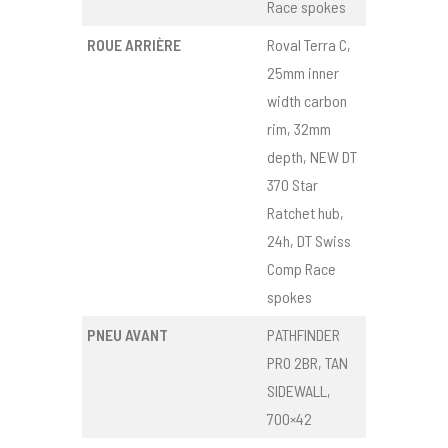
Race spokes
ROUE ARRIÈRE
Roval Terra C,
25mm inner
width carbon
rim, 32mm
depth, NEW DT
370 Star
Ratchet hub,
24h, DT Swiss
Comp Race
spokes
PNEU AVANT
PATHFINDER
PRO 2BR, TAN
SIDEWALL,
700×42