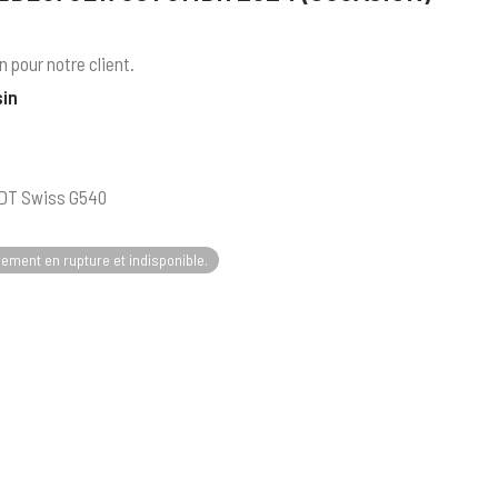
 pour notre client.
sin
 DT Swiss G540
lement en rupture et indisponible.