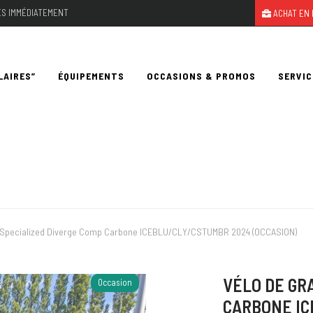
LES IMMÉDIATEMENT
ACHAT EN 
LAIRES”
ÉQUIPEMENTS
OCCASIONS & PROMOS
SERVIC
l Specialized Diverge Comp Carbone ICEBLU/CLY/CSTUMBR 2024 (OCCASION)
VÉLO DE GR
Occasion
CARBONE IC