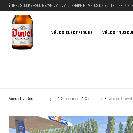
INFO STOCK
:
+200 GRAVEL, VTT, VTC, E-BIKE ET VÉLOS DE ROUTE DISPONIB
VÉLOS ÉLECTRIQUES
VÉLOS “MUSCU
Accueil
/
Boutique en ligne
/
Super deal
/
Occasions
/
Vélo de Grave