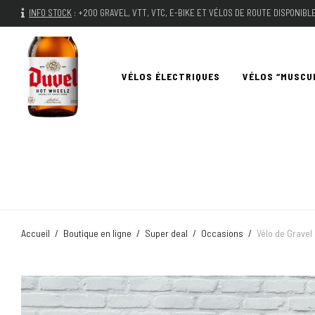
INFO STOCK
:
+200 GRAVEL, VTT, VTC, E-BIKE ET VÉLOS DE ROUTE DISPONIB
VÉLOS ÉLECTRIQUES
VÉLOS “MUSCU
Accueil
/
Boutique en ligne
/
Super deal
/
Occasions
/
Vélo de Gravel