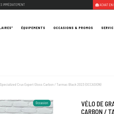
LES IMMÉDIATEMENT
ACHAT EN 
LAIRES”
ÉQUIPEMENTS
OCCASIONS & PROMOS
SERVIC
 Specialized Crux Expert Gloss Carbon / Tarmac Black 2023 (OCCASION)
VÉLO DE GR
Occasion
CARBON / T