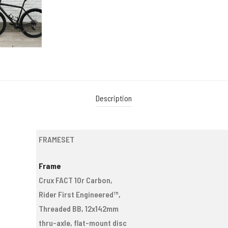
Description
FRAMESET
Frame
Crux FACT 10r Carbon,
Rider First Engineered™,
Threaded BB, 12x142mm
thru-axle, flat-mount disc