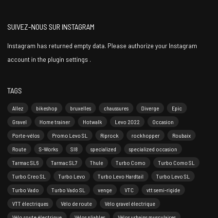
SUIVEZ-NOUS SUR INSTAGRAM
Instagram has returned empty data. Please authorize your Instagram
account in the
plugin settings
.
TAGS
Allez
bikeshop
bruxelles
chaussures
Diverge
Epic
Gravel
Home trainer
Hotwalk
Levo 2022
Occasion
Porte-vélos
Promo Levo SL
Riprock
rockhopper
Roubaix
Route
S-Works
Sl8
specialized
specialized occasion
Tarmac SL6
Tarmac SL7
Thule
Turbo Como
Turbo Como SL
Turbo Creo SL
Turbo Levo
Turbo Levo Hardtail
Turbo Levo SL
Turbo Vado
Turbo Vado SL
venge
VTC
vtt semi-rigide
VTT électriques
Vélo de route
Vélo gravel électrique
Vélo route électrique
Vélos pliables
Vélos urbains musculaires