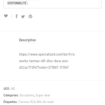
DISPONIBILITÉ :
Description
https://www.specialized.com/be/fr/s-
works-tarmac-sl6-disc-dura-ace-
di2/p/171347?color=271667-171347
UGS :
ND
Catégories :
Occasions
,
Super deal
Étiquettes :
Tarmac SL6
,
Vélo de route