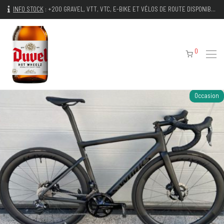
INFO STOCK
:
+200 GRAVEL, VTT, VTC, E-BIKE ET VÉLOS DE ROUTE DISPONIBLES IMMÉDIATEMENT
0
Occasion