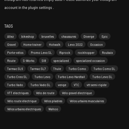
account in the
plugin settings
.
TAGS
Allez
bikeshop
bruxelles
chaussures
Diverge
Epic
Gravel
Home trainer
Hotwalk
Levo 2022
Occasion
Porte-vélos
Promo Levo SL
Riprock
rockhopper
Roubaix
Route
S-Works
Sl8
specialized
specialized occasion
Tarmac SL6
Tarmac SL7
Thule
Turbo Como
Turbo Como SL
Turbo Creo SL
Turbo Levo
Turbo Levo Hardtail
Turbo Levo SL
Turbo Vado
Turbo Vado SL
venge
VTC
vtt semi-rigide
VTT électriques
Vélo de route
Vélo gravel électrique
Vélo route électrique
Vélos pliables
Vélos urbains musculaires
Vélos urbains électriques
Wahoo