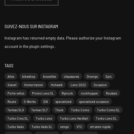
SUIVEZ-NOUS SUR INSTAGRAM
Instagram has returned empty data. Please authorize your Instagram
account in the
plugin settings
.
TAGS
Allez
bikeshop
bruxelles
chaussures
Diverge
Epic
Gravel
Home trainer
Hotwalk
Levo 2022
Occasion
Porte-vélos
Promo Levo SL
Riprock
rockhopper
Roubaix
Route
S-Works
Sl8
specialized
specialized occasion
Tarmac SL6
Tarmac SL7
Thule
Turbo Como
Turbo Como SL
Turbo Creo SL
Turbo Levo
Turbo Levo Hardtail
Turbo Levo SL
Turbo Vado
Turbo Vado SL
venge
VTC
vtt semi-rigide