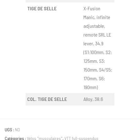
TIGE DE SELLE
X-Fusion
Manic, infinite
adjustable,
remote SRL LE
lever, 34.9
(S1:100mm, S2:
125mm, S3:
150mm, S4/S5:
170mm, S6:
190mm)
COL. TIGE DE SELLE
Alloy, 38.6
UGS :
ND
Catégories :
Vélos "musculaires"
,
VTT full-suspendus