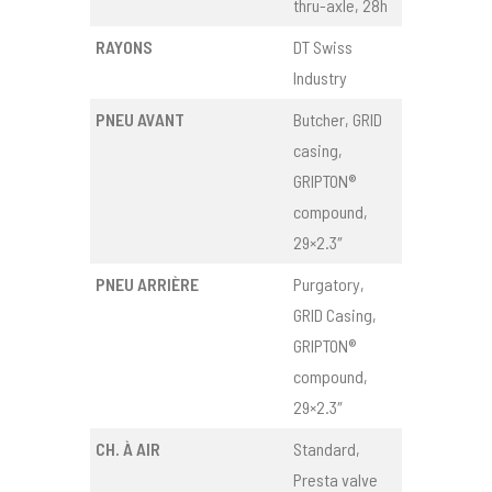
thru-axle, 28h
RAYONS
DT Swiss
Industry
PNEU AVANT
Butcher, GRID
casing,
GRIPTON®
compound,
29×2.3″
PNEU ARRIÈRE
Purgatory,
GRID Casing,
GRIPTON®
compound,
29×2.3″
CH. À AIR
Standard,
Presta valve