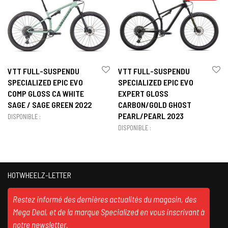
VTT FULL-SUSPENDU
VTT FULL-SUSPENDU
SPECIALIZED EPIC EVO
SPECIALIZED EPIC EVO
COMP GLOSS CA WHITE
EXPERT GLOSS
SAGE / SAGE GREEN 2022
CARBON/GOLD GHOST
PEARL/PEARL 2023
DISPONIBLE :
DISPONIBLE :
HOTWHEELZ-LETTER
Restez informé des dernières actualités du magasin, des
Mega Deal, et de la marque Specialized en vous inscrivant à
notre newsletter.