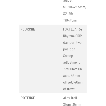
adjust,
S1:190×42.5mm,
S2-S6:
190x45mm
FOURCHE
FOX FLOAT 34
Rhythm, GRIP
damper, two
position
Sweep
adjustment,
15x110mm QR
axle, 44mm
offset,140mm
of travel
POTENCE
Alloy Trail
Stem, 35mm