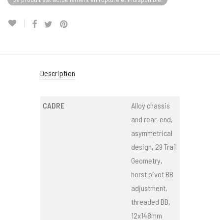
Description
CADRE
Alloy chassis
and rear-end,
asymmetrical
design, 29 Trail
Geometry,
horst pivot BB
adjustment,
threaded BB,
12x148mm