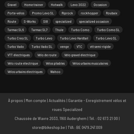
Gravel
Home trainer
Hotwalk
Levo 2022
Occasion
Porte-vélos
Promo Levo SL
Riprock
rockhopper
Roubaix
Route
S-Works
Sl8
specialized
specialized occasion
Tarmac SL6
Tarmac SL7
Thule
Turbo Como
Turbo Como SL
Turbo Creo SL
Turbo Levo
Turbo Levo Hardtail
Turbo Levo SL
Turbo Vado
Turbo Vado SL
venge
VTC
vtt semi-rigide
VTT électriques
Vélo de route
Vélo gravel électrique
Vélo route électrique
Vélos pliables
Vélos urbains musculaires
Vélos urbains électriques
Wahoo
À propos
|
Mon compte
|
Actualités
|
Garantie - Enregistrement vélos et
roues Specialized
Chaussée de Wavre 2033, 1160 Auderghem | Tél. : 02 673 21 00 |
store@bikeshop.be | TVA : BE 0479.247.009