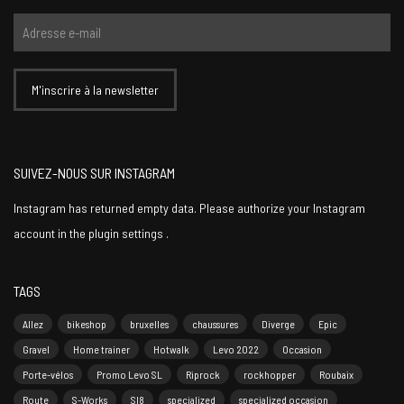
SUIVEZ-NOUS SUR INSTAGRAM
Instagram has returned empty data. Please authorize your Instagram
account in the
plugin settings
.
TAGS
Allez
bikeshop
bruxelles
chaussures
Diverge
Epic
Gravel
Home trainer
Hotwalk
Levo 2022
Occasion
Porte-vélos
Promo Levo SL
Riprock
rockhopper
Roubaix
Route
S-Works
Sl8
specialized
specialized occasion