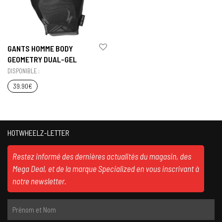
GANTS HOMME BODY
GEOMETRY DUAL-GEL
DISPONIBLE :
39.90
€
HOTWHEELZ-LETTER
Restez informé des dernières actualités du magasin, des
Mega Deal, et de la marque Specialized en vous inscrivant à
notre newsletter.