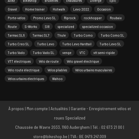
Allez
bikeshop
bruxelles
chaussures
Diverge
Epic
Gravel
Home trainer
Hotwalk
Levo 2022
Occasion
Porte-vélos
Promo Levo SL
Riprock
rockhopper
Roubaix
Route
S-Works
Sl8
specialized
specialized occasion
Tarmac SL6
Tarmac SL7
Thule
Turbo Como
Turbo Como SL
Turbo Creo SL
Turbo Levo
Turbo Levo Hardtail
Turbo Levo SL
Turbo Vado
Turbo Vado SL
venge
VTC
vtt semi-rigide
VTT électriques
Vélo de route
Vélo gravel électrique
Vélo route électrique
Vélos pliables
Vélos urbains musculaires
Vélos urbains électriques
Wahoo
À propos
|
Mon compte
|
Actualités
|
Garantie - Enregistrement vélos et
roues Specialized
Chaussée de Wavre 2033, 1160 Auderghem | Tél. : 02 673 21 00 |
store@bikeshop.be | TVA : BE 0479.247.009