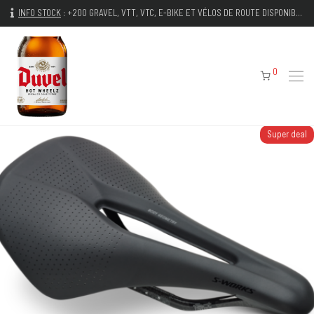
INFO STOCK
:
+200 GRAVEL, VTT, VTC, E-BIKE ET VÉLOS DE ROUTE DISPONIBLES IMMÉDIATEMENT
0
Super deal