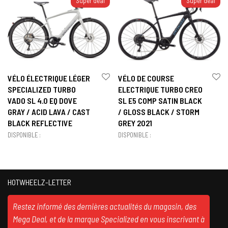
Super deal
Super deal
VÉLO ÉLECTRIQUE LÉGER
VÉLO DE COURSE
SPECIALIZED TURBO
ELECTRIQUE TURBO CREO
VADO SL 4.0 EQ DOVE
SL E5 COMP SATIN BLACK
GRAY / ACID LAVA / CAST
/ GLOSS BLACK / STORM
BLACK REFLECTIVE
GREY 2021
DISPONIBLE :
DISPONIBLE :
HOTWHEELZ-LETTER
Restez informé des dernières actualités du magasin, des
Mega Deal, et de la marque Specialized en vous inscrivant à