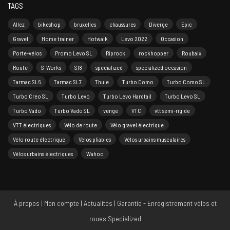
TAGS
Allez
bikeshop
bruxelles
chaussures
Diverge
Epic
Gravel
Home trainer
Hotwalk
Levo 2022
Occasion
Porte-vélos
Promo Levo SL
Riprock
rockhopper
Roubaix
Route
S-Works
Sl8
specialized
specialized occasion
Tarmac SL6
Tarmac SL7
Thule
Turbo Como
Turbo Como SL
Turbo Creo SL
Turbo Levo
Turbo Levo Hardtail
Turbo Levo SL
Turbo Vado
Turbo Vado SL
venge
VTC
vtt semi-rigide
VTT électriques
Vélo de route
Vélo gravel électrique
Vélo route électrique
Vélos pliables
Vélos urbains musculaires
Vélos urbains électriques
Wahoo
À propos
|
Mon compte
|
Actualités
|
Garantie - Enregistrement vélos et
roues Specialized