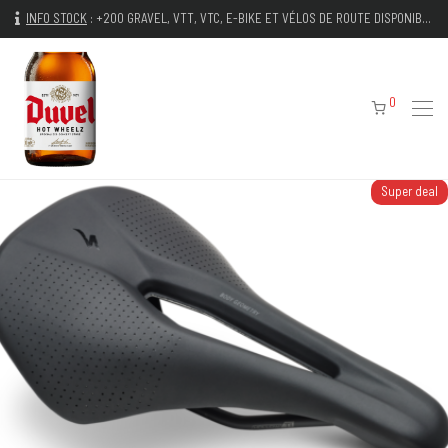
INFO STOCK
:
+200 GRAVEL, VTT, VTC, E-BIKE ET VÉLOS DE ROUTE DISPONIBLES IMMÉDIATEMENT
0
Super deal