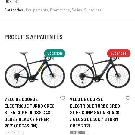
UGS :
ND
Catégories :
Équipements
,
Promotions
,
Selles
,
Super deal
PRODUITS APPARENTÉS
Occasion
Super deal
VÉLO DE COURSE
VÉLO DE COURSE
ÉLECTRIQUE TURBO CREO
ELECTRIQUE TURBO CREO
SL E5 COMP GLOSS CAST
SL E5 COMP SATIN BLACK
BLUE / BLACK / HYPER
/ GLOSS BLACK / STORM
2021 (OCCASION)
GREY 2021
DISPONIBLE :
DISPONIBLE :