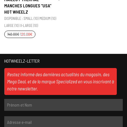
MANCHES LONGUES “USA”
HOT WHEELZ
DISPONIBLE : SMALL (10) MEDIUM (10)
LARGE (10) X-LARGE (10)
140.00
€
120.00
€
HOTWHEELZ-LETTER
Restez informé des dernières actualités du magasin, des
Mega Deal, et de la marque Specialized en vous inscrivant à
notre newsletter.