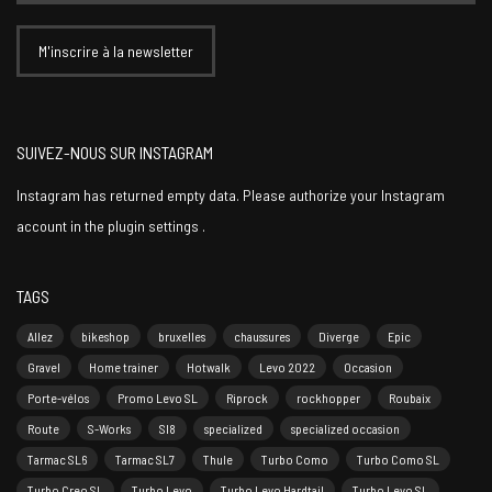
SUIVEZ-NOUS SUR INSTAGRAM
Instagram has returned empty data. Please authorize your Instagram
account in the
plugin settings
.
TAGS
Allez
bikeshop
bruxelles
chaussures
Diverge
Epic
Gravel
Home trainer
Hotwalk
Levo 2022
Occasion
Porte-vélos
Promo Levo SL
Riprock
rockhopper
Roubaix
Route
S-Works
Sl8
specialized
specialized occasion
Tarmac SL6
Tarmac SL7
Thule
Turbo Como
Turbo Como SL
Turbo Creo SL
Turbo Levo
Turbo Levo Hardtail
Turbo Levo SL