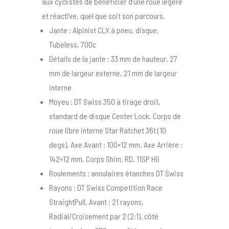
aux cyclistes de bénéficier d’une roue légère
et réactive, quel que soit son parcours.
Jante : Alpinist CLX à pneu, disque,
Tubeless, 700c
Détails de la jante : 33 mm de hauteur, 27
mm de largeur externe, 21 mm de largeur
interne
Moyeu : DT Swiss 350 à tirage droit,
standard de disque Center Lock, Corps de
roue libre interne Star Ratchet 36t (10
degs), Axe Avant : 100×12 mm, Axe Arrière :
142×12 mm, Corps Shim. RD. 11SP HG
Roulements : annulaires étanches DT Swiss
Rayons : DT Swiss Competition Race
StraightPull, Avant : 21 rayons,
Radial/Croisement par 2 (2:1), côté