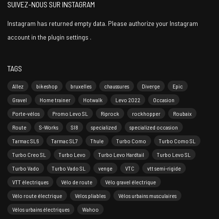
SUIVEZ-NOUS SUR INSTAGRAM
Instagram has returned empty data. Please authorize your Instagram
account in the
plugin settings
.
TAGS
Allez
bikeshop
bruxelles
chaussures
Diverge
Epic
Gravel
Home trainer
Hotwalk
Levo 2022
Occasion
Porte-vélos
Promo Levo SL
Riprock
rockhopper
Roubaix
Route
S-Works
Sl8
specialized
specialized occasion
Tarmac SL6
Tarmac SL7
Thule
Turbo Como
Turbo Como SL
Turbo Creo SL
Turbo Levo
Turbo Levo Hardtail
Turbo Levo SL
Turbo Vado
Turbo Vado SL
venge
VTC
vtt semi-rigide
VTT électriques
Vélo de route
Vélo gravel électrique
Vélo route électrique
Vélos pliables
Vélos urbains musculaires
Vélos urbains électriques
Wahoo