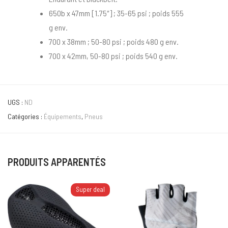
650b x 47mm [1.75″] ; 35-65 psi ; poids 555
g env.
700 x 38mm ; 50-80 psi ; poids 480 g env.
700 x 42mm, 50-80 psi ; poids 540 g env.
UGS :
ND
Catégories :
Équipements
,
Pneus
PRODUITS APPARENTÉS
Super deal