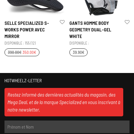
SELLE SPECIALIZED S-
GANTS HOMME BODY
WORKS POWER AVEC
GEOMETRY DUAL-GEL
MIRROR
WHITE
DISPONIBLE : 155 (12)
DISPONIBLE :
390.00
€
350.00
€
39.90
€
HOTWHEELZ-LETTER
Restez informé des dernières actualités du magasin, des
Mega Deal, et de la marque Specialized en vous inscrivant à
notre newsletter.