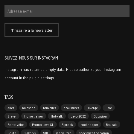
SUIVEZ-NOUS SUR INSTAGRAM
Instagram has returned empty data. Please authorize your Instagram
account in the
plugin settings
.
TAGS
Allez
bikeshop
bruxelles
chaussures
Diverge
Epic
Gravel
Home trainer
Hotwalk
Levo 2022
Occasion
Porte-vélos
Promo Levo SL
Riprock
rockhopper
Roubaix
Route
S-Works
Sl8
specialized
specialized occasion