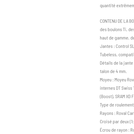
quantité extrêmem
CONTENU DE LA BOÎT
des boulons Ti, de
haut de gamme, de
Jantes : Control SL
Tubeless, compatib
Détails de la jant
talon de 4 mm.
Moyeu : Moyeu Rova
internes DT Swiss 
(Boost), SRAM XD F
Type de roulement
Rayons : Roval Carb
Croisé par deux (1
Écrou de rayon : R