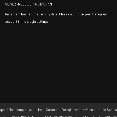
SUIVEZ-NOUS SUR INSTAGRAM
Instagram has returned empty data. Please authorize your Instagram
account in the
plugin settings
.
opos
|
Mon compte
|
Actualités
|
Garantie - Enregistrement vélos et roues Specia