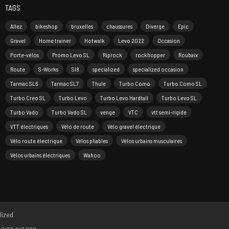
TAGS
Allez
bikeshop
bruxelles
chaussures
Diverge
Epic
Gravel
Home trainer
Hotwalk
Levo 2022
Occasion
Porte-vélos
Promo Levo SL
Riprock
rockhopper
Roubaix
Route
S-Works
Sl8
specialized
specialized occasion
Tarmac SL6
Tarmac SL7
Thule
Turbo Como
Turbo Como SL
Turbo Creo SL
Turbo Levo
Turbo Levo Hardtail
Turbo Levo SL
Turbo Vado
Turbo Vado SL
venge
VTC
vtt semi-rigide
VTT électriques
Vélo de route
Vélo gravel électrique
Vélo route électrique
Vélos pliables
Vélos urbains musculaires
Vélos urbains électriques
Wahoo
lized