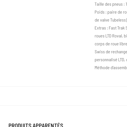
Taille des pneus : 1
Poids : paire de r
de valve Tubeless)
Extras : Fast Trak
roues LTD Roval, b
corps de roue libr
Swiss de rechange,
personnalisé LTD, g
Méthode d’assembl
PRODUITS APPARENTÉS