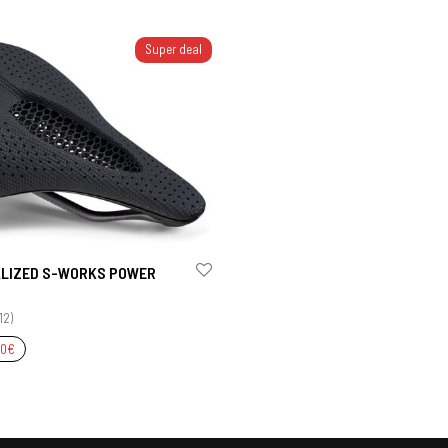
Super deal
ALIZED S-WORKS POWER
12)
00
€