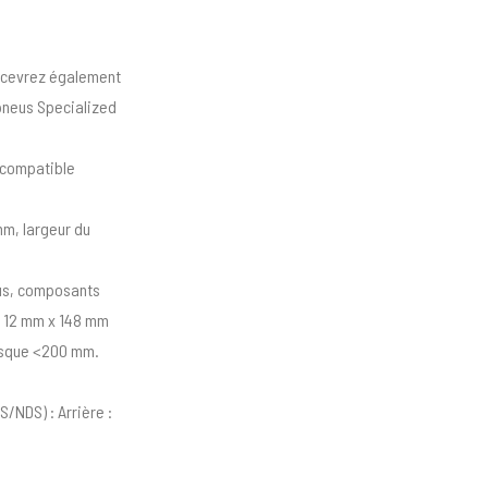
recevrez également
 pneus Specialized
, compatible
mm, largeur du
ous, composants
t 12 mm x 148 mm
disque <200 mm.
S/NDS) : Arrière :