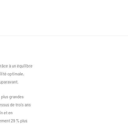
râce à un équilibre
lité optimale,
auparavant.
s plus grandes
ssus de trois ans
in et en
lement 29 % plus