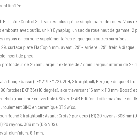
ent limitée.
E : Inside Control SL Team est plus qu’une simple paire de roues. Vous 
s embouts avec outils, un kit Dynaplug, un sac de roue haut de gamme, 2
s rayons en carbone supplémentaires et quelques autres surprises.
 29, surface plate FlatTop 4 mm, avant : 29” – arrière : 29”, frein à disque
le insert de pneu.
e : profondeur de 25 mm, largeur externe de 37 mm, largeur interne de 29 
l à flange basse (LFM21/LFM22), 20H, Straightpull, Perçage disque 6 tr
180 Ratchet EXP 36t (10 degrés), axe traversant 15 mm x 110 mm (Boost) e
reehub (roue libre convertible), Silver TEAM Edition. Taille maximale du 
 : roulement SINC en céramique DT Swiss.
on Round Straightpull : Avant : Croisé par deux (1:1) 20 rayons, 306 mm (D
:1) 20 rayons, 306 mm (DS/NDS).
oval, aluminium, 8,1 mm.