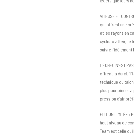
légers que leurs h
VITESSE ET CONTRÔL
qui offrent une pr
et les rayons en ca
cycliste atteigne 
suivre fidèlement l
L’ÉCHEC N’EST PAS 
offrent la durabil
technique du talon
plus pour pincer à 
pression d’air pré
ÉDITION LIMITÉE : 
haut niveau de con
Team est celle qu’i