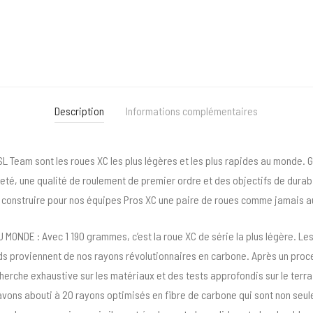
Description
Informations complémentaires
SL Team sont les roues XC les plus légères et les plus rapides au monde. G
reté, une qualité de roulement de premier ordre et des objectifs de durabi
u construire pour nos équipes Pros XC une paire de roues comme jamais 
MONDE : Avec 1 190 grammes, c’est la roue XC de série la plus légère. Le
s proviennent de nos rayons révolutionnaires en carbone. Après un proce
herche exhaustive sur les matériaux et des tests approfondis sur le terra
avons abouti à 20 rayons optimisés en fibre de carbone qui sont non seu