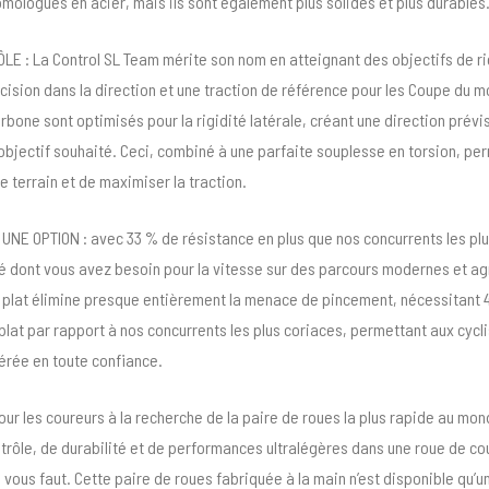
omologues en acier, mais ils sont également plus solides et plus durables
E : La Control SL Team mérite son nom en atteignant des objectifs de r
écision dans la direction et une traction de référence pour les Coupe du 
rbone sont optimisés pour la rigidité latérale, créant une direction prévis
l’objectif souhaité. Ceci, combiné à une parfaite souplesse en torsion, pe
e terrain et de maximiser la traction.
UNE OPTION : avec 33 % de résistance en plus que nos concurrents les plu
ité dont vous avez besoin pour la vitesse sur des parcours modernes et ag
 plat élimine presque entièrement la menace de pincement, nécessitant 
plat par rapport à nos concurrents les plus coriaces, permettant aux cyclis
férée en toute confiance.
Pour les coureurs à la recherche de la paire de roues la plus rapide au mo
trôle, de durabilité et de performances ultralégères dans une roue de co
l vous faut. Cette paire de roues fabriquée à la main n’est disponible qu’u