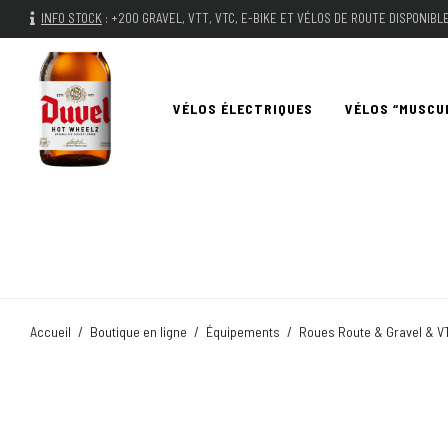
INFO STOCK
:
+200 GRAVEL, VTT, VTC, E-BIKE ET VÉLOS DE ROUTE DISPONIB
VÉLOS ÉLECTRIQUES
VÉLOS “MUSCU
Accueil
/
Boutique en ligne
/
Équipements
/
Roues Route & Gravel & V