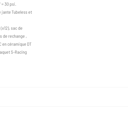
″ = 30 psi.
e jante Tubeless et
(x12), sac de
s de rechange ,
NC en céramique DT
paquet S-Racing