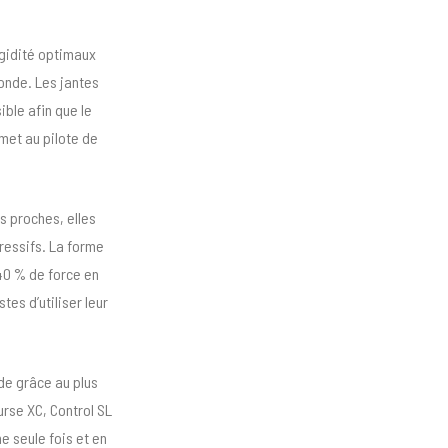
.
igidité optimaux
monde. Les jantes
ible afin que le
rmet au pilote de
s proches, elles
ressifs. La forme
40 % de force en
tes d’utiliser leur
nde grâce au plus
urse XC, Control SL
ne seule fois et en