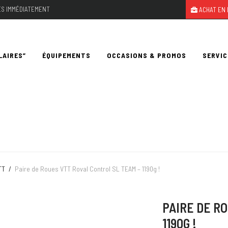
LES IMMÉDIATEMENT
ACHAT EN 
LAIRES”
ÉQUIPEMENTS
OCCASIONS & PROMOS
SERVIC
TT
/
Paire de Roues VTT Roval Control SL TEAM – 1190g !
PAIRE DE R
1190G !