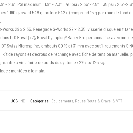
,9” – 2,6”. PSI maximum : 1,9″ – 2,3″ = 40 psi : 2,35″-2,5″ = 35 psi : 2,5″-2,6
oues 1 190 g, avant 548 g, arrière 642 g (comprend 15 g par roue de fond d
.
 S-Works 29 x 2,35, Renegade S-Works 29 x 2,35, visserie disque en titane 
idons LTD Roval (x2), Roval Dynaplug® Racer Pro personnalisé avec mèche
e DT Swiss Microspline, embouts OD 19 et 31 mm avec outil, roulements SI
 kit de rayons et d’écrous de rechange avec fiche de tension manuelle, 
arantie à vie, limite de poids du système : 275 lb/ 125 kg.
age : montées à la main.
UGS :
ND
Catégories :
Équipements
,
Roues Route & Gravel & VTT