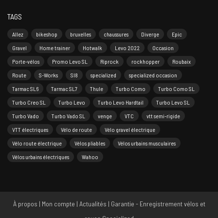
TAGS
Allez
bikeshop
bruxelles
chaussures
Diverge
Epic
Gravel
Home trainer
Hotwalk
Levo 2022
Occasion
Porte-vélos
Promo Levo SL
Riprock
rockhopper
Roubaix
Route
S-Works
Sl8
specialized
specialized occasion
Tarmac SL6
Tarmac SL7
Thule
Turbo Como
Turbo Como SL
Turbo Creo SL
Turbo Levo
Turbo Levo Hardtail
Turbo Levo SL
Turbo Vado
Turbo Vado SL
venge
VTC
vtt semi-rigide
VTT électriques
Vélo de route
Vélo gravel électrique
Vélo route électrique
Vélos pliables
Vélos urbains musculaires
Vélos urbains électriques
Wahoo
À propos
|
Mon compte
|
Actualités
|
Garantie - Enregistrement vélos et