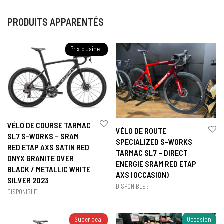
PRODUITS APPARENTÉS
Prix d'usine !
VÉLO DE COURSE TARMAC
VÉLO DE ROUTE
SL7 S-WORKS – SRAM
SPECIALIZED S-WORKS
RED ETAP AXS SATIN RED
TARMAC SL7 – DIRECT
ONYX GRANITE OVER
ENERGIE SRAM RED ETAP
BLACK / METALLIC WHITE
AXS (OCCASION)
SILVER 2023
DISPONIBLE :
DISPONIBLE :
Super deal
Occasion