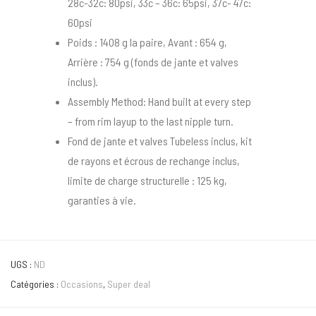
28c-32c: 80psi, 33c – 36c: 65psi, 37c- 47c:
60psi
Poids : 1408 g la paire, Avant : 654 g,
Arrière : 754 g (fonds de jante et valves
inclus).
Assembly Method: Hand built at every step
– from rim layup to the last nipple turn.
Fond de jante et valves Tubeless inclus, kit
de rayons et écrous de rechange inclus,
limite de charge structurelle : 125 kg,
garanties à vie.
UGS :
ND
Catégories :
Occasions
,
Super deal