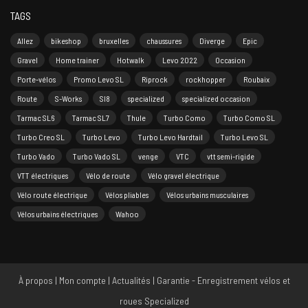
TAGS
Allez
bikeshop
bruxelles
chaussures
Diverge
Epic
Gravel
Home trainer
Hotwalk
Levo 2022
Occasion
Porte-vélos
Promo Levo SL
Riprock
rockhopper
Roubaix
Route
S-Works
Sl8
specialized
specialized occasion
Tarmac SL6
Tarmac SL7
Thule
Turbo Como
Turbo Como SL
Turbo Creo SL
Turbo Levo
Turbo Levo Hardtail
Turbo Levo SL
Turbo Vado
Turbo Vado SL
venge
VTC
vtt semi-rigide
VTT électriques
Vélo de route
Vélo gravel électrique
Vélo route électrique
Vélos pliables
Vélos urbains musculaires
Vélos urbains électriques
Wahoo
À propos
|
Mon compte
|
Actualités
|
Garantie - Enregistrement vélos et
roues Specialized