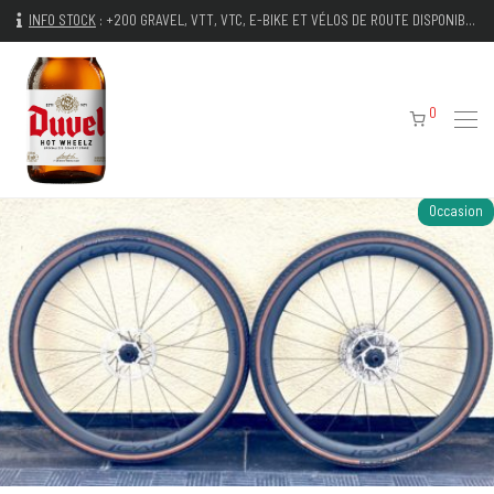
INFO STOCK
:
+200 GRAVEL, VTT, VTC, E-BIKE ET VÉLOS DE ROUTE DISPONIBLES IMMÉDIATEMENT
0
Occasion