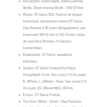
Rim Details: 32mm Depth, 30mm External
Width, 25mm Internal Width – ERD 577mm
Moyeu : DT Swiss 350, fixation de disque
Centerlock, mécanisme interne DT Swiss
Star Ratchet à 36 crans d’engagement, axe
traversant 100×12 mm et 142×12 mm, corps
de roue libre Shimano 11 vitesses
(convertible).
Roulements : DT Swiss, annulaires
étanches.
Spokes: DT Swiss Competition Race
Straightpull, Front: Two-cross (1:1) 24 count,
R: 287mm, L: 286mm – Rear: Two-cross (1:1)
24 count, DS: 284mm NDS: 287mm
Écrous : DT Swiss Prolock.
Tire Size: 28mm – 47mm – Max Pressure: