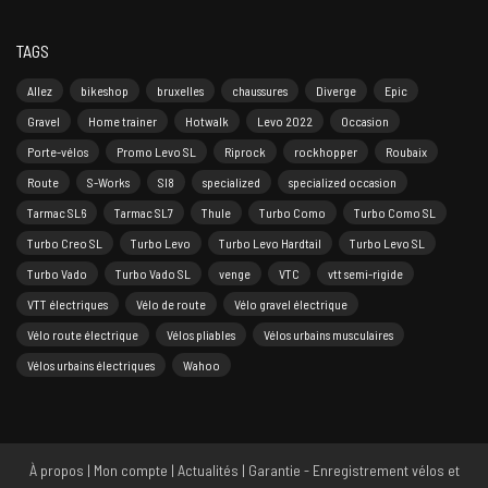
TAGS
Allez
bikeshop
bruxelles
chaussures
Diverge
Epic
Gravel
Home trainer
Hotwalk
Levo 2022
Occasion
Porte-vélos
Promo Levo SL
Riprock
rockhopper
Roubaix
Route
S-Works
Sl8
specialized
specialized occasion
Tarmac SL6
Tarmac SL7
Thule
Turbo Como
Turbo Como SL
Turbo Creo SL
Turbo Levo
Turbo Levo Hardtail
Turbo Levo SL
Turbo Vado
Turbo Vado SL
venge
VTC
vtt semi-rigide
VTT électriques
Vélo de route
Vélo gravel électrique
Vélo route électrique
Vélos pliables
Vélos urbains musculaires
Vélos urbains électriques
Wahoo
À propos
|
Mon compte
|
Actualités
|
Garantie - Enregistrement vélos et