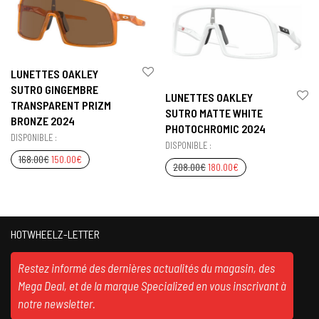
LUNETTES OAKLEY
SUTRO GINGEMBRE
LUNETTES OAKLEY
TRANSPARENT PRIZM
SUTRO MATTE WHITE
BRONZE 2024
PHOTOCHROMIC 2024
DISPONIBLE :
DISPONIBLE :
168.00
€
150.00
€
208.00
€
180.00
€
HOTWHEELZ-LETTER
Restez informé des dernières actualités du magasin, des
Mega Deal, et de la marque Specialized en vous inscrivant à
notre newsletter.