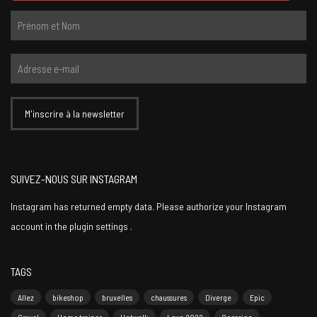
SUIVEZ-NOUS SUR INSTAGRAM
Instagram has returned empty data. Please authorize your Instagram
account in the
plugin settings
.
TAGS
Allez
bikeshop
bruxelles
chaussures
Diverge
Epic
Gravel
Home trainer
Hotwalk
Levo 2022
Occasion