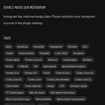
SUIVEZ-NOUS SUR INSTAGRAM
Instagram has returned empty data. Please authorize your Instagram
account in the
plugin settings
.
TAGS
Allez
bikeshop
bruxelles
chaussures
Diverge
Epic
Gravel
Home trainer
Hotwalk
Levo 2022
Occasion
Porte-vélos
Promo Levo SL
Riprock
rockhopper
Roubaix
Route
S-Works
Sl8
specialized
specialized occasion
Tarmac SL6
Tarmac SL7
Thule
Turbo Como
Turbo Como SL
Turbo Creo SL
Turbo Levo
Turbo Levo Hardtail
Turbo Levo SL
Turbo Vado
Turbo Vado SL
venge
VTC
vtt semi-rigide
VTT électriques
Vélo de route
Vélo gravel électrique
Vélo route électrique
Vélos pliables
Vélos urbains musculaires