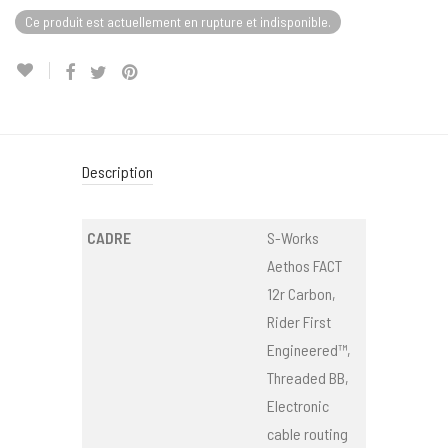
Ce produit est actuellement en rupture et indisponible.
Description
CADRE
S-Works
Aethos FACT
12r Carbon,
Rider First
Engineered™,
Threaded BB,
Electronic
cable routing