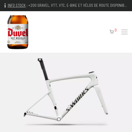
INFO STOCK
:
+200 GRAVEL, VTT, VTC, E-BIKE ET VÉLOS DE ROUTE DISPONIBLES IMMÉDIATEMENT
0