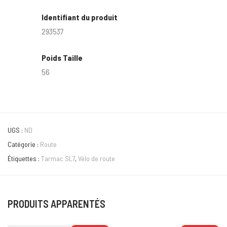
Identifiant du produit
293537
Poids Taille
56
UGS :
ND
Catégorie :
Route
Étiquettes :
Tarmac SL7
,
Vélo de route
PRODUITS APPARENTÉS