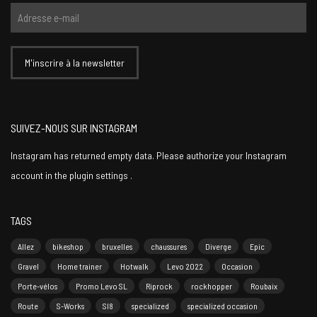
SUIVEZ-NOUS SUR INSTAGRAM
Instagram has returned empty data. Please authorize your Instagram
account in the
plugin settings
.
TAGS
Allez
bikeshop
bruxelles
chaussures
Diverge
Epic
Gravel
Home trainer
Hotwalk
Levo 2022
Occasion
Porte-vélos
Promo Levo SL
Riprock
rockhopper
Roubaix
Route
S-Works
Sl8
specialized
specialized occasion