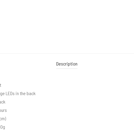
Description
t
ge LEDs in the back
ack
ours
1cm)
70g