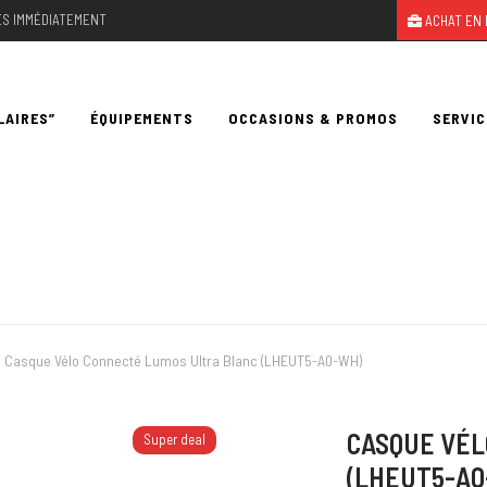
LES IMMÉDIATEMENT
ACHAT EN 
LAIRES”
ÉQUIPEMENTS
OCCASIONS & PROMOS
SERVIC
Casque Vélo Connecté Lumos Ultra Blanc (LHEUT5-A0-WH)
CASQUE VÉL
Super deal
(LHEUT5-A0