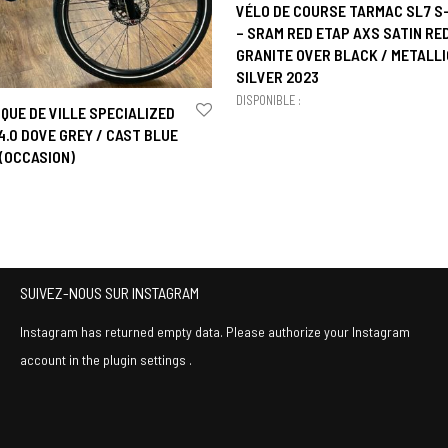
VÉLO DE COURSE TARMAC SL7 
– SRAM RED ETAP AXS SATIN RE
GRANITE OVER BLACK / METALLI
SILVER 2023
DISPONIBLE :
QUE DE VILLE SPECIALIZED
.0 DOVE GREY / CAST BLUE
 (OCCASION)
SUIVEZ-NOUS SUR INSTAGRAM
Instagram has returned empty data. Please authorize your Instagram
account in the
plugin settings
.