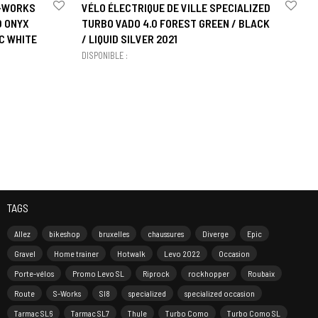
S-WORKS
VÉLO ÉLECTRIQUE DE VILLE SPECIALIZED
D ONYX
TURBO VADO 4.0 FOREST GREEN / BLACK
C WHITE
/ LIQUID SILVER 2021
DISPONIBLE :
TAGS
Allez
bikeshop
bruxelles
chaussures
Diverge
Epic
Gravel
Home trainer
Hotwalk
Levo 2022
Occasion
Porte-vélos
Promo Levo SL
Riprock
rockhopper
Roubaix
Route
S-Works
Sl8
specialized
specialized occasion
Tarmac SL6
Tarmac SL7
Thule
Turbo Como
Turbo Como SL