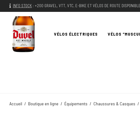
INFO STOCK
:
+200 GRAVEL, VTT, VTC, E-BIKE ET VÉLOS DE ROUTE DISPONIB
VÉLOS ÉLECTRIQUES
VÉLOS “MUSCU
Accueil
/
Boutique en ligne
/
Équipements
/
Chaussures & Casques
/