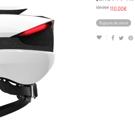
130.00
€
110.00
€
Rupture de stock