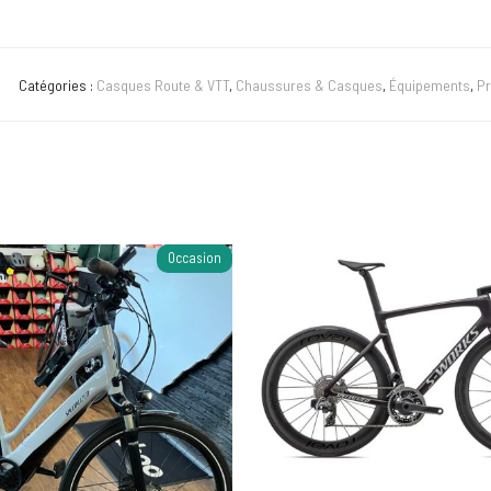
Catégories :
Casques Route & VTT
,
Chaussures & Casques
,
Équipements
,
P
Occasion