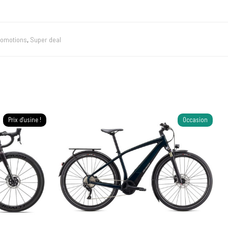
romotions
,
Super deal
Prix d'usine !
Occasion