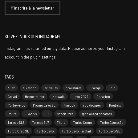
SUIVEZ-NOUS SUR INSTAGRAM
Instagram has returned empty data. Please authorize your Instagram
account in the
plugin settings
.
TAGS
Allez
bikeshop
bruxelles
chaussures
Diverge
Epic
Gravel
Home trainer
Hotwalk
Levo 2022
Occasion
Porte-vélos
Promo Levo SL
Riprock
rockhopper
Roubaix
Route
S-Works
Sl8
specialized
specialized occasion
Tarmac SL6
Tarmac SL7
Thule
Turbo Como
Turbo Como SL
Turbo Creo SL
Turbo Levo
Turbo Levo Hardtail
Turbo Levo SL