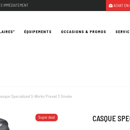
LES IMMÉDIATEMENT
ACHAT EN 
LAIRES”
ÉQUIPEMENTS
OCCASIONS & PROMOS
SERVIC
asque Specialized S-Works Prevail 3 Smoke
CASQUE SPE
Super deal