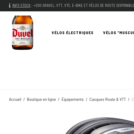
INFO STOCK
:
+200 GRAVEL, VTT, VTC, E-BIKE ET VÉLOS DE ROUTE DISPONIB
VÉLOS ÉLECTRIQUES
VÉLOS “MUSCU
Accueil
/
Boutique en ligne
/
Équipements
/
Casques Route & VTT
/
C