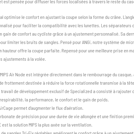
t est pensée pour diffuser les forces localisées à travers le reste du ca
al optimise le confort en ajustant la coupe selon la forme du crâne. L’ang
nalisé pour faciliter la compatibilité avec les lunettes. Les séparateurs 
un gain de confort au cycliste grâce à un ajustement personnalisé. Sa dern
our limiter les bruits de sangles. Pensé pour ANGi, notre système de mi
n hauteur offre la coupe parfaite. Repensé pour une meilleure prise en ma
es ajustements à la volée.
 MIPS Air Node est intégrée directement dans le rembourrage du casque,
de frottement destinée à réduire la force rotationnelle transmise à la tête
 travail de développement exclusif de Specialized a consisté à rajouter 
espirabilité, la performance, le confort et le gain de poids.
irCage permet d’augmenter le flux d’aération.
bonate de précision pour une durée de vie allongée et une finition prem
est la solution MIPS la plus axée sur la ventilation.
de sangles Tri-Fix réglables améliorent le confort grâce à un ajustement