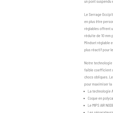
un pont suspendu e
Le Serrage Occipit
en plus être person
réglables offrent 
réduite de 10 mm p
Mindset réglable e
plus réactif pour l
Notre technologie
faible coefficient 
chocs obliques. Le
pour maximiser la r
La technologie A
Coque en polycar
Le MIPS AIR NODE 
Les séparateurs 