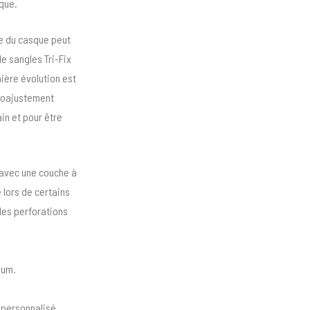
sque.
le du casque peut
de sangles Tri-Fix
ière évolution est
croajustement
in et pour être
 avec une couche à
 lors de certains
des perforations
ium.
 personnalisé.