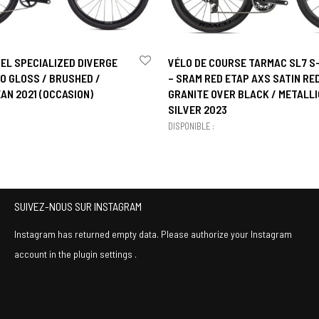
EL SPECIALIZED DIVERGE
VÉLO DE COURSE TARMAC SL7 
O GLOSS / BRUSHED /
– SRAM RED ETAP AXS SATIN RE
AN 2021 (OCCASION)
GRANITE OVER BLACK / METALLI
SILVER 2023
DISPONIBLE :
SUIVEZ-NOUS SUR INSTAGRAM
Instagram has returned empty data. Please authorize your Instagram
account in the
plugin settings
.