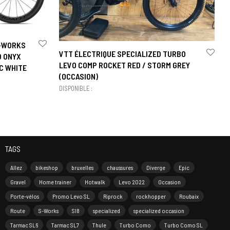
S-WORKS
VTT ÉLECTRIQUE SPECIALIZED TURBO
D ONYX
LEVO COMP ROCKET RED / STORM GREY
C WHITE
(OCCASION)
DISPONIBLE :
TAGS
Allez
bikeshop
bruxelles
chaussures
Diverge
Epic
Gravel
Home trainer
Hotwalk
Levo 2022
Occasion
Porte-vélos
Promo Levo SL
Riprock
rockhopper
Roubaix
Route
S-Works
Sl8
specialized
specialized occasion
Tarmac SL6
Tarmac SL7
Thule
Turbo Como
Turbo Como SL