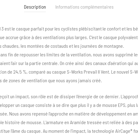
Description
Informations complémentaires
3 est le casque parfait pour les cyclistes plébiscitant le confort et les b
ue accrue grâce à des ventilations plus larges. C’est le casque polyvalent 
ns chaudes, les montées de costauds et les journées de montagne.
ans fin de repousser les limites de la ventilation, nous avons supprimé le
ent l’air sur la partie centrale. On crée ainsi des canaux d’aération qui 
tion de 24,5 %, comparé au casque S-Works Prevail II Vent. Le nouvel S-Wo
s de zones de ventilation que nous ayons jamais créé.
çoit un impact, son rôle est de dissiper l’énergie de ce dernier. L’appro
opper un casque consiste à se dire que plus il y a de mousse EPS, plus l
risée. Nous avons repensé l’approche en matière de développement en am
le histoire de mousse. L’armature en Aramide tressée est reliée à des p
titue l’âme du casque. Au moment de l’impact, la technologie AirCage* 