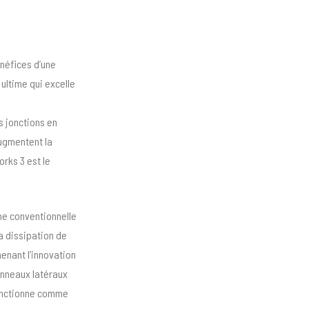
énéfices d’une
ultime qui excelle
s jonctions en
augmentent la
rks 3 est le
che conventionnelle
a dissipation de
enant l’innovation
anneaux latéraux
fonctionne comme