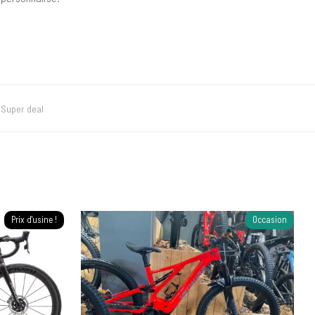
,
Super deal
Prix d'usine !
Occasion