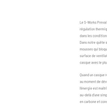
Le S-Works Prevail 
régulation thermiq
dans les conditio
Dans notre quête s
mousses qui bloquai
surface de ventila
casque avec le plu
Quand un casque re
au moment de dével
l’énergie est maît
au-delà d’une simp
en carbone et cons