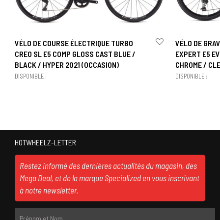
VÉLO DE COURSE ÉLECTRIQUE TURBO
VÉLO DE GRAV
CREO SL E5 COMP GLOSS CAST BLUE /
EXPERT E5 EV
BLACK / HYPER 2021 (OCCASION)
CHROME / CLE
DISPONIBLE :
DISPONIBLE :
HOTWHEELZ-LETTER
Restez informé des dernières actualités du magasin, des
Mega Deal, et de la marque Specialized en vous inscrivant
à notre newsletter.