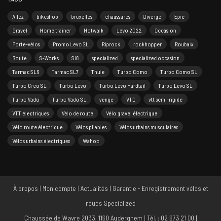
Allez
bikeshop
bruxelles
chaussures
Diverge
Epic
Gravel
Home trainer
Hotwalk
Levo 2022
Occasion
Porte-vélos
Promo Levo SL
Riprock
rockhopper
Roubaix
Route
S-Works
Sl8
specialized
specialized occasion
Tarmac SL6
Tarmac SL7
Thule
Turbo Como
Turbo Como SL
Turbo Creo SL
Turbo Levo
Turbo Levo Hardtail
Turbo Levo SL
Turbo Vado
Turbo Vado SL
venge
VTC
vtt semi-rigide
VTT électriques
Vélo de route
Vélo gravel électrique
Vélo route électrique
Vélos pliables
Vélos urbains musculaires
Vélos urbains électriques
Wahoo
À propos
|
Mon compte
|
Actualités
|
Garantie - Enregistrement vélos et
roues Specialized
Chaussée de Wavre 2033, 1160 Auderghem | Tél. : 02 673 21 00 |