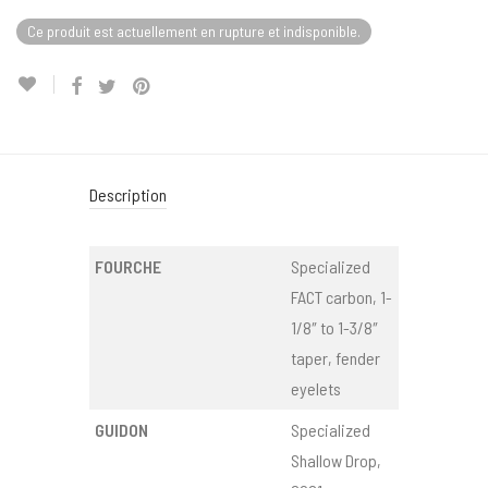
Ce produit est actuellement en rupture et indisponible.
Description
FOURCHE
Specialized
FACT carbon, 1-
1/8″ to 1-3/8″
taper, fender
eyelets
GUIDON
Specialized
Shallow Drop,