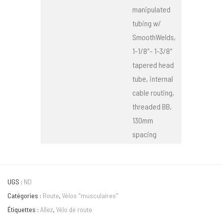
manipulated
tubing w/
SmoothWelds,
1-1/8″- 1-3/8″
tapered head
tube, internal
cable routing,
threaded BB,
130mm
spacing
UGS :
ND
Catégories :
Route
,
Vélos "musculaires"
Étiquettes :
Allez
,
Vélo de route