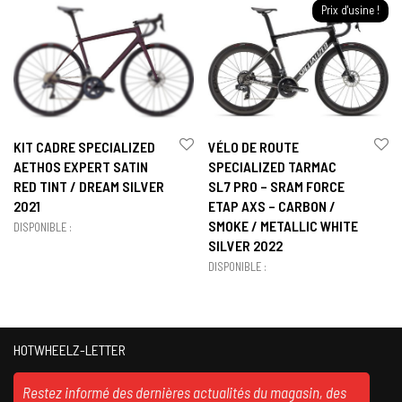
Prix d'usine !
KIT CADRE SPECIALIZED
VÉLO DE ROUTE
AETHOS EXPERT SATIN
SPECIALIZED TARMAC
RED TINT / DREAM SILVER
SL7 PRO – SRAM FORCE
2021
ETAP AXS – CARBON /
SMOKE / METALLIC WHITE
DISPONIBLE :
SILVER 2022
DISPONIBLE :
HOTWHEELZ-LETTER
Restez informé des dernières actualités du magasin, des