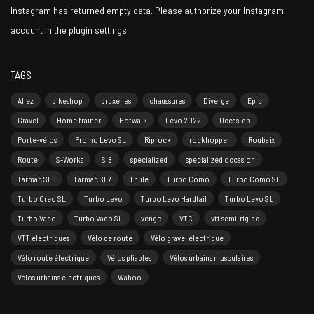
Instagram has returned empty data. Please authorize your Instagram
account in the
plugin settings
.
TAGS
Allez
bikeshop
bruxelles
chaussures
Diverge
Epic
Gravel
Home trainer
Hotwalk
Levo 2022
Occasion
Porte-vélos
Promo Levo SL
Riprock
rockhopper
Roubaix
Route
S-Works
Sl8
specialized
specialized occasion
Tarmac SL6
Tarmac SL7
Thule
Turbo Como
Turbo Como SL
Turbo Creo SL
Turbo Levo
Turbo Levo Hardtail
Turbo Levo SL
Turbo Vado
Turbo Vado SL
venge
VTC
vtt semi-rigide
VTT électriques
Vélo de route
Vélo gravel électrique
Vélo route électrique
Vélos pliables
Vélos urbains musculaires
Vélos urbains électriques
Wahoo