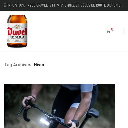
INFO STOCK
:
+200 GRAVEL, VTT, VTC, E-BIKE ET VÉLOS DE ROUTE DISPONIBLES IMMÉDIATEMENT
0
Tag Archives:
Hiver