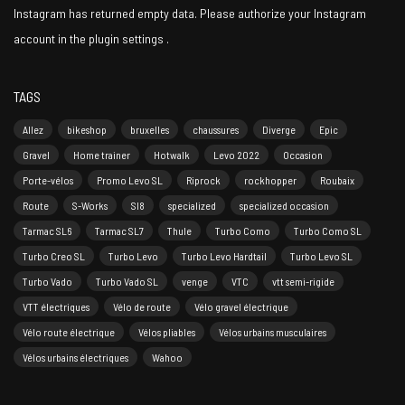
Instagram has returned empty data. Please authorize your Instagram
account in the
plugin settings
.
TAGS
Allez
bikeshop
bruxelles
chaussures
Diverge
Epic
Gravel
Home trainer
Hotwalk
Levo 2022
Occasion
Porte-vélos
Promo Levo SL
Riprock
rockhopper
Roubaix
Route
S-Works
Sl8
specialized
specialized occasion
Tarmac SL6
Tarmac SL7
Thule
Turbo Como
Turbo Como SL
Turbo Creo SL
Turbo Levo
Turbo Levo Hardtail
Turbo Levo SL
Turbo Vado
Turbo Vado SL
venge
VTC
vtt semi-rigide
VTT électriques
Vélo de route
Vélo gravel électrique
Vélo route électrique
Vélos pliables
Vélos urbains musculaires
Vélos urbains électriques
Wahoo