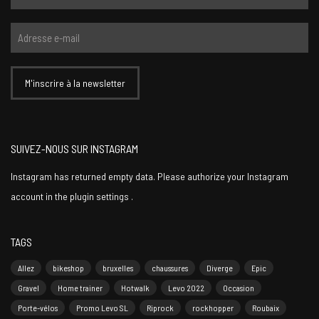
SUIVEZ-NOUS SUR INSTAGRAM
Instagram has returned empty data. Please authorize your Instagram
account in the
plugin settings
.
TAGS
Allez
bikeshop
bruxelles
chaussures
Diverge
Epic
Gravel
Home trainer
Hotwalk
Levo 2022
Occasion
Porte-vélos
Promo Levo SL
Riprock
rockhopper
Roubaix