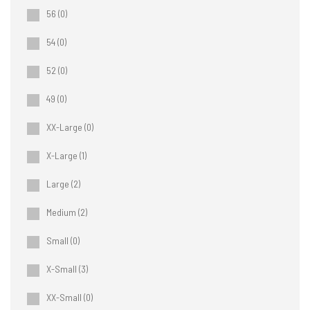
56
(0)
54
(0)
52
(0)
49
(0)
XX-Large
(0)
X-Large
(1)
Large
(2)
Medium
(2)
Small
(0)
X-Small
(3)
XX-Small
(0)