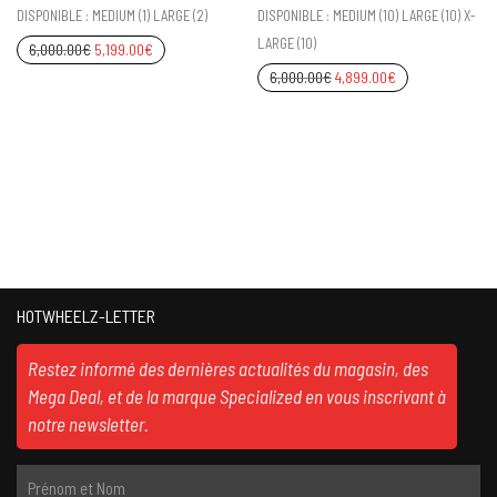
DISPONIBLE : MEDIUM (1) LARGE (2)
DISPONIBLE : MEDIUM (10) LARGE (10) X-
LARGE (10)
6,000.00
€
5,199.00
€
6,000.00
€
4,899.00
€
HOTWHEELZ-LETTER
Restez informé des dernières actualités du magasin, des
Mega Deal, et de la marque Specialized en vous inscrivant à
notre newsletter.